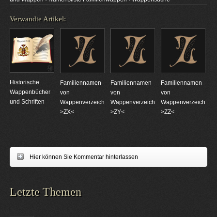
Verwandte Artikel:
Historische
Familiennamen
Familiennamen
Familiennamen
Wappenbücher
von
von
von
und Schriften
Wappenverzeichnungen
Wappenverzeichnungen
Wappenverzeichnun
>ZX<
>ZY<
>ZZ<
Hier können Sie Kommentar hinterlassen
Letzte Themen