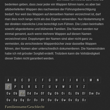
bedenken geben, dass zwar jeder ein Wappen führen kann, es aber bei
altüberlieferten Wappen des nachweises der Führungsberechtigung
bedarf. Nur weil das Wappen auf denselben Namen verzeichnet ist, darf
man dies noch lange nicht als das Eigene verwenden. Nur Abstammung in
der direkten männliche Linie berechtigt zum Führen. Die Listen beinhalten
sowohl abgestorbene und blühende Familien. Die Namen werden nur
einmal genannt, auch wenn mehrere Wappen auf diesen Namen
verzeichnet sind. Dopplungen der Namen sind aber nicht ganz zu
vermeiden, da verschiedene Wappenbücher zwar dasselbe Wappen
führen, den Namen aber unterschiedlich dokumentieren. Die Namenslisten
habe ich mit grösster Sorgfalt erstellt. Trotzdem kann die Vollständigkeit
dieser Daten nicht garantiert werden.
A
B
C
D
E
F
G
H
I
J
K
L
M
N
O
P
Q
R
S
T
U
V
W
X
Y
Z
Oa
Ob
Oc
Od
Oe
Of
Og
Oh
Oi
Oj
Ok
Ol
Om
On
Oo
Op
Oq
Or
Os
Ot
Ou
Ov
Ow
Ox
Oy
Oz
Familienname/Geschlecht