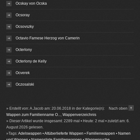
Ocskay von Ocska
Ocsoray
Ocsovszky
Octavio Farnese Herzog von Camerin
Octerlony
Octerlony de Kelly
Ocverek
Oczosalski
» Erstellt von: A.Jacob am: 20.06.2018 in der Kategorie(n):
Nach oben
Wappen zum Familienname O...
,
Wappenverzeichnis
» Dieser Artikel wurde insgesamt: 2289 mal • Heute: 2 mal • zuletzt am: 6.
August 2026 gelesen.
»Tags:
Adelswappen
•
Altüberlieferte Wappen
•
Familienwappen
•
Namen
und Wappen
•
Namensliste Familienwappen
•
Wappensuche