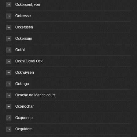
Ockerseel, von
Ockersse
Ockerssen
Ockersum
Ockhl
Ockhl Ockel Ockl
Ockhuysen
Ockinga
Ocoche de Manchicourt
Oconochar
Ocquendo
Ocquidem