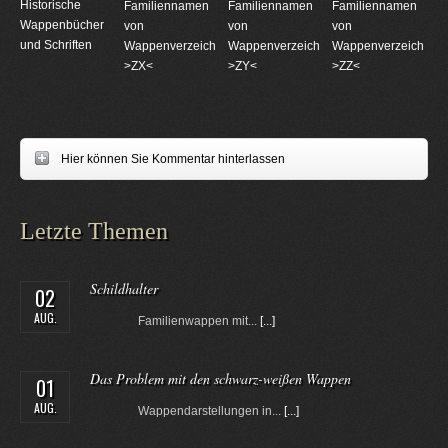
Historische
Familiennamen
Familiennamen
Familiennamen
Wappenbücher
von
von
von
und Schriften
Wappenverzeichnungen
Wappenverzeichnungen
Wappenverzeichnun
>ZX<
>ZY<
>ZZ<
Hier können Sie Kommentar hinterlassen
Letzte Themen
Schildhalter
02
AUG.
Familienwappen mit...
[...]
Das Problem mit den schwarz-weißen Wappen
01
AUG.
Wappendarstellungen in...
[...]