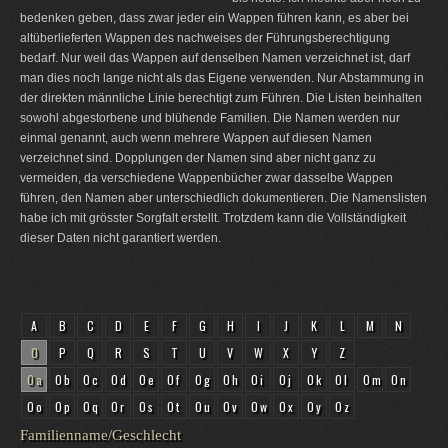
bedenken geben, dass zwar jeder ein Wappen führen kann, es aber bei
altüberlieferten Wappen des nachweises der Führungsberechtigung
bedarf. Nur weil das Wappen auf denselben Namen verzeichnet ist, darf
man dies noch lange nicht als das Eigene verwenden. Nur Abstammung in
der direkten männliche Linie berechtigt zum Führen. Die Listen beinhalten
sowohl abgestorbene und blühende Familien. Die Namen werden nur
einmal genannt, auch wenn mehrere Wappen auf diesen Namen
verzeichnet sind. Dopplungen der Namen sind aber nicht ganz zu
vermeiden, da verschiedene Wappenbücher zwar dasselbe Wappen
führen, den Namen aber unterschiedlich dokumentieren. Die Namenslisten
habe ich mit grösster Sorgfalt erstellt. Trotzdem kann die Vollständigkeit
dieser Daten nicht garantiert werden.
A
B
C
D
E
F
G
H
I
J
K
L
M
N
O
P
Q
R
S
T
U
V
W
X
Y
Z
Oa
Ob
Oc
Od
Oe
Of
Og
Oh
Oi
Oj
Ok
Ol
Om
On
Oo
Op
Oq
Or
Os
Ot
Ou
Ov
Ow
Ox
Oy
Oz
Familienname/Geschlecht