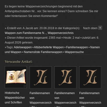
Es liegen keine Wappenverzeichnungen beginnend mit den
Anfangsbuchstaben Nr... vor. Sie kennen eines? Dann schreiben Sie mir
oder hinterlassen Sie einen Kommentar!“
» Erstellt von: A.Jacob am: 20.06.2018 in der Kategorie(n):
Nach oben
Wappen zum Familienname N...
,
Wappenverzeichnis
» Dieser Artikel wurde insgesamt: 2365 mal • Heute: 2 mal • zuletzt am: 6.
August 2026 gelesen.
»Tags:
Adelswappen
•
Altüberlieferte Wappen
•
Familienwappen
•
Namen
und Wappen
•
Namensliste Familienwappen
•
Wappensuche
Verwandte Artikel:
Historische
Familiennamen
Familiennamen
Familiennamen
Wappenbücher
von
von
von
und Schriften
Wappenverzeichnungen
Wappenverzeichnungen
Wappenverzeichnun