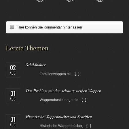
>ZX<
>ZY<
>ZZ<
Hier können Sie Kommentar hinterlassen
Letzte Themen
Schildhalter
02
AUG.
Familienwappen mit...
[...]
Das Problem mit den schwarz-weißen Wappen
01
AUG.
Wappendarstellungen in...
[...]
Historische Wappenbücher und Schriften
01
AUG.
Historische Wappenbücher,...
[...]