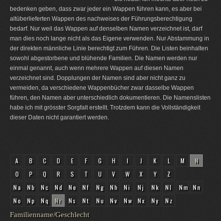
bedenken geben, dass zwar jeder ein Wappen führen kann, es aber bei
altüberlieferten Wappen des nachweises der Führungsberechtigung
bedarf. Nur weil das Wappen auf denselben Namen verzeichnet ist, darf
man dies noch lange nicht als das Eigene verwenden. Nur Abstammung in
der direkten männliche Linie berechtigt zum Führen. Die Listen beinhalten
sowohl abgestorbene und blühende Familien. Die Namen werden nur
einmal genannt, auch wenn mehrere Wappen auf diesen Namen
verzeichnet sind. Dopplungen der Namen sind aber nicht ganz zu
vermeiden, da verschiedene Wappenbücher zwar dasselbe Wappen
führen, den Namen aber unterschiedlich dokumentieren. Die Namenslisten
habe ich mit grösster Sorgfalt erstellt. Trotzdem kann die Vollständigkeit
dieser Daten nicht garantiert werden.
A
B
C
D
E
F
G
H
I
J
K
L
M
N
O
P
Q
R
S
T
U
V
W
X
Y
Z
Na
Nb
Nc
Nd
Ne
Nf
Ng
Nh
Ni
Nj
Nk
Nl
Nm
Nn
No
Np
Nq
Nr
Ns
Nt
Nu
Nv
Nw
Nx
Ny
Nz
Familienname/Geschlecht