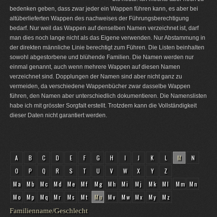
bedenken geben, dass zwar jeder ein Wappen führen kann, es aber bei
altüberlieferten Wappen des nachweises der Führungsberechtigung
bedarf. Nur weil das Wappen auf denselben Namen verzeichnet ist, darf
man dies noch lange nicht als das Eigene verwenden. Nur Abstammung in
der direkten männliche Linie berechtigt zum Führen. Die Listen beinhalten
sowohl abgestorbene und blühende Familien. Die Namen werden nur
einmal genannt, auch wenn mehrere Wappen auf diesen Namen
verzeichnet sind. Dopplungen der Namen sind aber nicht ganz zu
vermeiden, da verschiedene Wappenbücher zwar dasselbe Wappen
führen, den Namen aber unterschiedlich dokumentieren. Die Namenslisten
habe ich mit grösster Sorgfalt erstellt. Trotzdem kann die Vollständigkeit
dieser Daten nicht garantiert werden.
A
B
C
D
E
F
G
H
I
J
K
L
M
N
O
P
Q
R
S
T
U
V
W
X
Y
Z
Ma
Mb
Mc
Md
Me
Mf
Mg
Mh
Mi
Mj
Mk
Ml
Mm
Mn
Mo
Mp
Mq
Mr
Ms
Mt
Mu
Mv
Mw
Mx
My
Mz
Familienname/Geschlecht