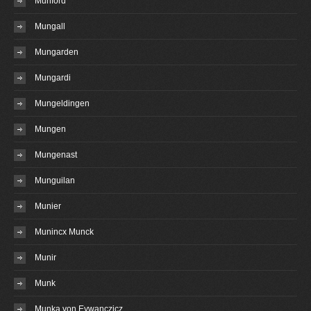
Munford
Mungall
Mungarden
Mungardi
Mungeldingen
Mungen
Mungenast
Munguilan
Munier
Munincx Munck
Munir
Munk
Munka von Eywanczicz