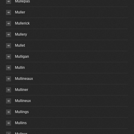
Mullepas
Muller
Mullerick
Mullery
Mullet
Mulligan
Mullin
Mullineaux
Mulliner
Mullineux
Mullings
Mullins