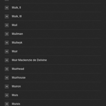
Muik, II
Muik, III
Muil
Muilman
Muilwyk
Muir
Muir Mackenzie de Delvine
Muirhead
Muirhouse
Muiron
Muis
Muisis