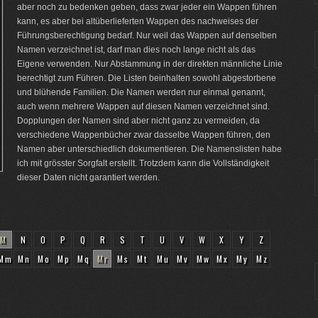
aber noch zu bedenken geben, dass zwar jeder ein Wappen führen
kann, es aber bei altüberlieferten Wappen des nachweises der
Führungsberechtigung bedarf. Nur weil das Wappen auf denselben
Namen verzeichnet ist, darf man dies noch lange nicht als das
Eigene verwenden. Nur Abstammung in der direkten männliche Linie
berechtigt zum Führen. Die Listen beinhalten sowohl abgestorbene
und blühende Familien. Die Namen werden nur einmal genannt,
auch wenn mehrere Wappen auf diesen Namen verzeichnet sind.
Dopplungen der Namen sind aber nicht ganz zu vermeiden, da
verschiedene Wappenbücher zwar dasselbe Wappen führen, den
Namen aber unterschiedlich dokumentieren. Die Namenslisten habe
ich mit grösster Sorgfalt erstellt. Trotzdem kann die Vollständigkeit
dieser Daten nicht garantiert werden.
M
N
O
P
Q
R
S
T
U
V
W
X
Y
Z
Mm
Mn
Mo
Mp
Mq
Mr
Ms
Mt
Mu
Mv
Mw
Mx
My
Mz