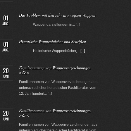
Das Problem mit den schwarz-weißen Wappen
01
AUG.
Wappendarstellungen in...
[...]
Historische Wappenbücher und Schriften
01
AUG.
Historische Wappenbücher,...
[...]
Familiennamen von Wappenverzeichnungen
20
>ZZ<
JUNI
Familiennamen von Wappenverzeichnungen aus
unterschiedlicher heraldischer Fachliteratur, vom
12. Jahrhundert...
[...]
Familiennamen von Wappenverzeichnungen
20
>ZY<
JUNI
Familiennamen von Wappenverzeichnungen aus
unterschiedlicher heraldischer Fachliteratur, vom