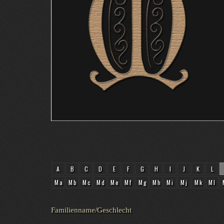
A
B
C
D
E
F
G
H
I
J
K
L
Ma
Mb
Mc
Md
Me
Mf
Mg
Mh
Mi
Mj
Mk
Ml
Familienname/Geschlecht