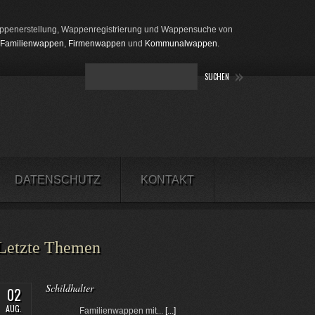
penerstellung, Wappenregistrierung und Wappensuche von
Familienwappen
,
Firmenwappen
und
Kommunalwappen
.
DATENSCHUTZ
KONTAKT
Letzte Themen
Schildhalter
02
AUG.
Familienwappen mit...
[...]