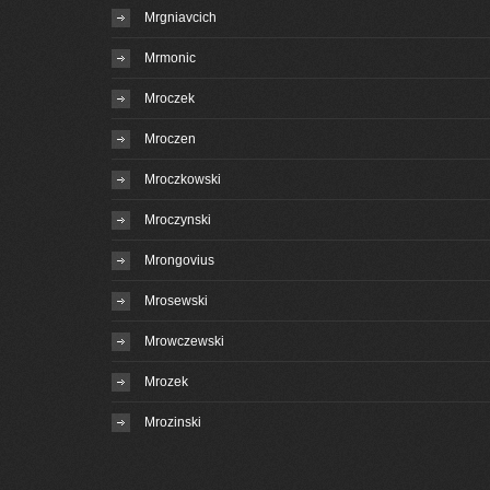
Mrgniavcich
Mrmonic
Mroczek
Mroczen
Mroczkowski
Mroczynski
Mrongovius
Mrosewski
Mrowczewski
Mrozek
Mrozinski