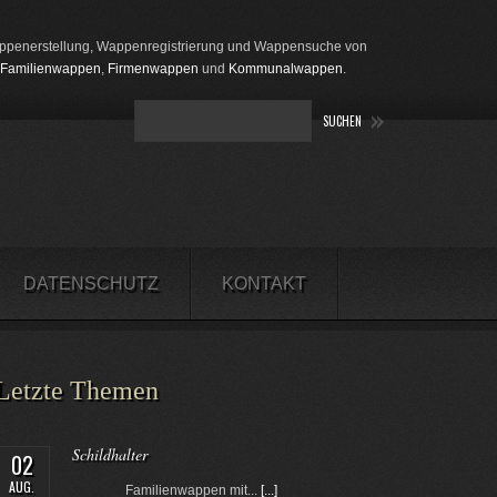
penerstellung, Wappenregistrierung und Wappensuche von
Familienwappen
,
Firmenwappen
und
Kommunalwappen
.
DATENSCHUTZ
KONTAKT
Letzte Themen
Schildhalter
02
AUG.
Familienwappen mit...
[...]