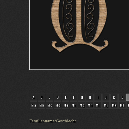
A
B
C
D
E
F
G
H
I
J
K
L
Ma
Mb
Mc
Md
Me
Mf
Mg
Mh
Mi
Mj
Mk
Ml
Familienname/Geschlecht