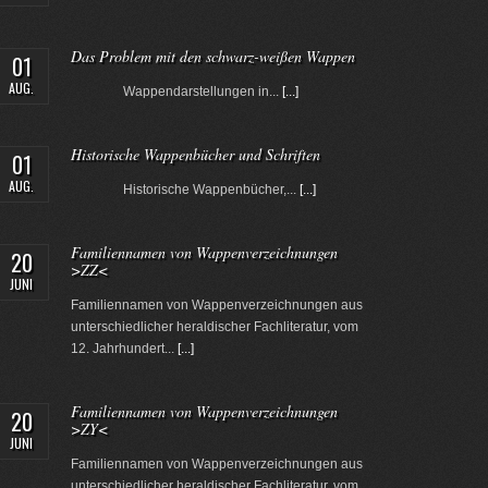
Das Problem mit den schwarz-weißen Wappen
01
AUG.
Wappendarstellungen in...
[...]
Historische Wappenbücher und Schriften
01
AUG.
Historische Wappenbücher,...
[...]
Familiennamen von Wappenverzeichnungen
20
>ZZ<
JUNI
Familiennamen von Wappenverzeichnungen aus
unterschiedlicher heraldischer Fachliteratur, vom
12. Jahrhundert...
[...]
Familiennamen von Wappenverzeichnungen
20
>ZY<
JUNI
Familiennamen von Wappenverzeichnungen aus
unterschiedlicher heraldischer Fachliteratur, vom