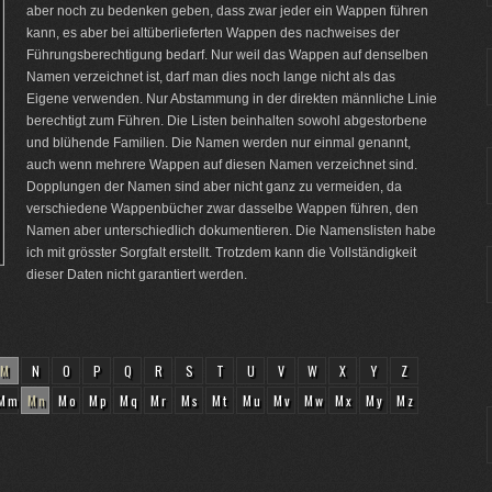
aber noch zu bedenken geben, dass zwar jeder ein Wappen führen
kann, es aber bei altüberlieferten Wappen des nachweises der
Führungsberechtigung bedarf. Nur weil das Wappen auf denselben
Namen verzeichnet ist, darf man dies noch lange nicht als das
Eigene verwenden. Nur Abstammung in der direkten männliche Linie
berechtigt zum Führen. Die Listen beinhalten sowohl abgestorbene
und blühende Familien. Die Namen werden nur einmal genannt,
auch wenn mehrere Wappen auf diesen Namen verzeichnet sind.
Dopplungen der Namen sind aber nicht ganz zu vermeiden, da
verschiedene Wappenbücher zwar dasselbe Wappen führen, den
Namen aber unterschiedlich dokumentieren. Die Namenslisten habe
ich mit grösster Sorgfalt erstellt. Trotzdem kann die Vollständigkeit
dieser Daten nicht garantiert werden.
M
N
O
P
Q
R
S
T
U
V
W
X
Y
Z
Mm
Mn
Mo
Mp
Mq
Mr
Ms
Mt
Mu
Mv
Mw
Mx
My
Mz