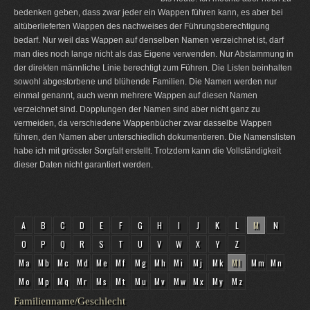
bedenken geben, dass zwar jeder ein Wappen führen kann, es aber bei
altüberlieferten Wappen des nachweises der Führungsberechtigung
bedarf. Nur weil das Wappen auf denselben Namen verzeichnet ist, darf
man dies noch lange nicht als das Eigene verwenden. Nur Abstammung in
der direkten männliche Linie berechtigt zum Führen. Die Listen beinhalten
sowohl abgestorbene und blühende Familien. Die Namen werden nur
einmal genannt, auch wenn mehrere Wappen auf diesen Namen
verzeichnet sind. Dopplungen der Namen sind aber nicht ganz zu
vermeiden, da verschiedene Wappenbücher zwar dasselbe Wappen
führen, den Namen aber unterschiedlich dokumentieren. Die Namenslisten
habe ich mit grösster Sorgfalt erstellt. Trotzdem kann die Vollständigkeit
dieser Daten nicht garantiert werden.
A
B
C
D
E
F
G
H
I
J
K
L
M
N
O
P
Q
R
S
T
U
V
W
X
Y
Z
Ma
Mb
Mc
Md
Me
Mf
Mg
Mh
Mi
Mj
Mk
Ml
Mm
Mn
Mo
Mp
Mq
Mr
Ms
Mt
Mu
Mv
Mw
Mx
My
Mz
Familienname/Geschlecht