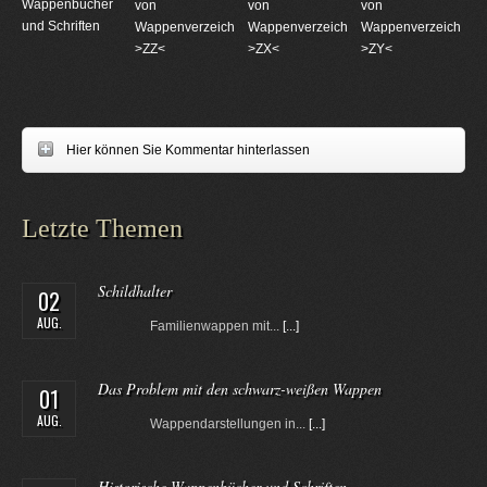
Wappenbücher
von
von
von
und Schriften
Wappenverzeichnungen
Wappenverzeichnungen
Wappenverzeichnun
>ZZ<
>ZX<
>ZY<
Hier können Sie Kommentar hinterlassen
Letzte Themen
Schildhalter
02
AUG.
Familienwappen mit...
[...]
Das Problem mit den schwarz-weißen Wappen
01
AUG.
Wappendarstellungen in...
[...]
Historische Wappenbücher und Schriften