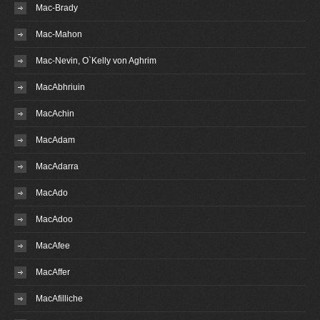
Mac-Brady
Mac-Mahon
Mac-Nevin, O`Kelly von Aghrim
MacAbhriuin
MacAchin
MacAdam
MacAdarra
MacAdo
MacAdoo
MacAfee
MacAffer
MacAfilliche