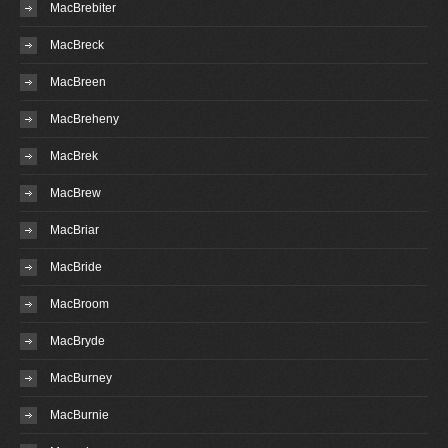
MacBrebiter
MacBreck
MacBreen
MacBreheny
MacBrek
MacBrew
MacBriar
MacBride
MacBroom
MacBryde
MacBurney
MacBurnie