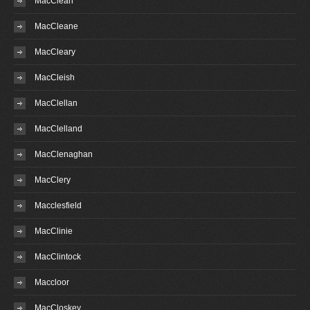
MacClean
MacCleane
MacCleary
MacCleish
MacClellan
MacClelland
MacClenaghan
MacClery
Macclesfield
MacClinie
MacClintock
Maccloor
MacCloskey