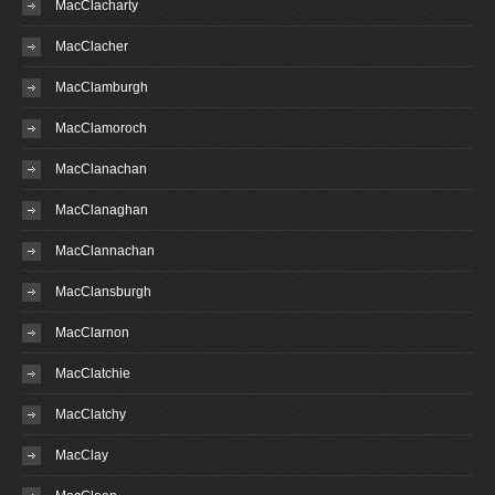
MacClacharty
MacClacher
MacClamburgh
MacClamoroch
MacClanachan
MacClanaghan
MacClannachan
MacClansburgh
MacClarnon
MacClatchie
MacClatchy
MacClay