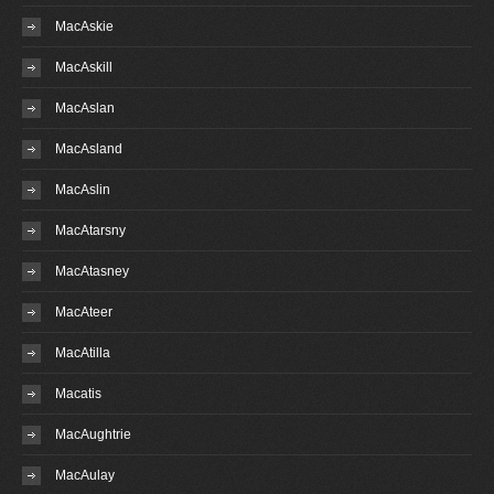
MacAskie
MacAskill
MacAslan
MacAsland
MacAslin
MacAtarsny
MacAtasney
MacAteer
MacAtilla
Macatis
MacAughtrie
MacAulay