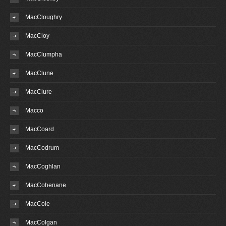
MacCloughry
MacCloy
MacClumpha
MacClune
MacClure
Macco
MacCoard
MacCodrum
MacCoghlan
MacCohenane
MacCole
MacColgan