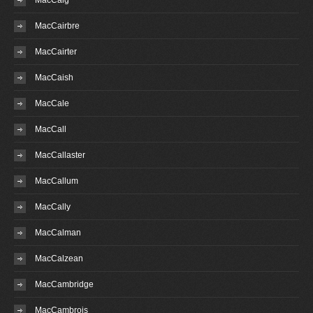
MacCaig
MacCairbre
MacCairter
MacCaish
MacCale
MacCall
MacCallaster
MacCallum
MacCally
MacCalman
MacCalzean
MacCambridge
MacCambrois