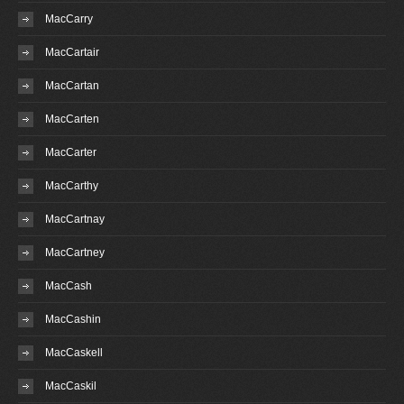
MacCarry
MacCartair
MacCartan
MacCarten
MacCarter
MacCarthy
MacCartnay
MacCartney
MacCash
MacCashin
MacCaskell
MacCaskil