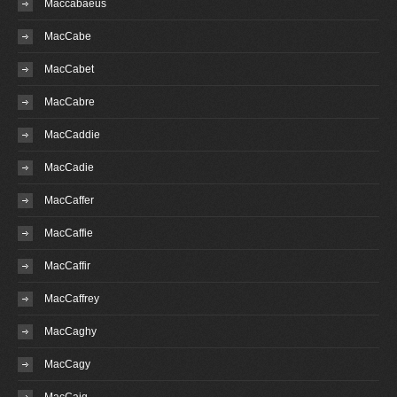
Maccabaeus
MacCabe
MacCabet
MacCabre
MacCaddie
MacCadie
MacCaffer
MacCaffie
MacCaffir
MacCaffrey
MacCaghy
MacCagy