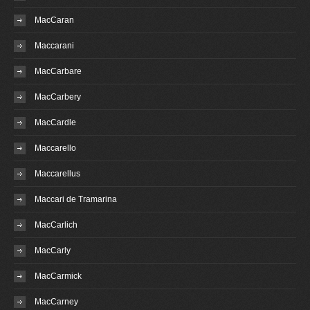
MacCaran
Maccarani
MacCarbare
MacCarbery
MacCardle
Maccarello
Maccarellus
Maccari de Tramarina
MacCarlich
MacCarly
MacCarmick
MacCarney