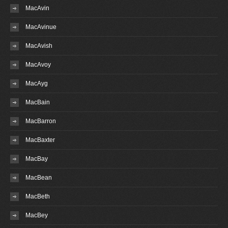
MacAvin
MacAvinue
MacAvish
MacAvoy
MacAyg
MacBain
MacBarron
MacBaxter
MacBay
MacBean
MacBeth
MacBey