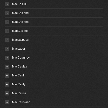
MacCaskill
MacCasland
MacCaslane
MacCasline
Maccaspessi
Maccauer
MacCaughey
MacCaulay
MacCaull
MacCauly
MacCause
MacCausland