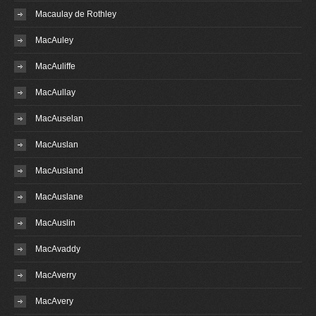
Macaulay de Rothley
MacAuley
MacAuliffe
MacAullay
MacAuselan
MacAuslan
MacAusland
MacAuslane
MacAuslin
MacAvaddy
MacAverry
MacAvery