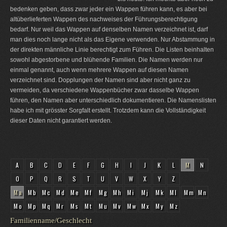
bedenken geben, dass zwar jeder ein Wappen führen kann, es aber bei
altüberlieferten Wappen des nachweises der Führungsberechtigung
bedarf. Nur weil das Wappen auf denselben Namen verzeichnet ist, darf
man dies noch lange nicht als das Eigene verwenden. Nur Abstammung in
der direkten männliche Linie berechtigt zum Führen. Die Listen beinhalten
sowohl abgestorbene und blühende Familien. Die Namen werden nur
einmal genannt, auch wenn mehrere Wappen auf diesen Namen
verzeichnet sind. Dopplungen der Namen sind aber nicht ganz zu
vermeiden, da verschiedene Wappenbücher zwar dasselbe Wappen
führen, den Namen aber unterschiedlich dokumentieren. Die Namenslisten
habe ich mit grösster Sorgfalt erstellt. Trotzdem kann die Vollständigkeit
dieser Daten nicht garantiert werden.
A
B
C
D
E
F
G
H
I
J
K
L
M
N
O
P
Q
R
S
T
U
V
W
X
Y
Z
Ma
Mb
Mc
Md
Me
Mf
Mg
Mh
Mi
Mj
Mk
Ml
Mm
Mn
Mo
Mp
Mq
Mr
Ms
Mt
Mu
Mv
Mw
Mx
My
Mz
Familienname/Geschlecht