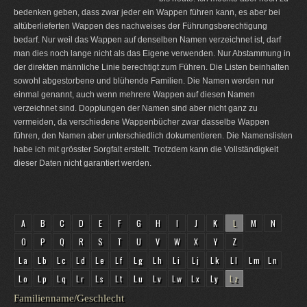
bedenken geben, dass zwar jeder ein Wappen führen kann, es aber bei
altüberlieferten Wappen des nachweises der Führungsberechtigung
bedarf. Nur weil das Wappen auf denselben Namen verzeichnet ist, darf
man dies noch lange nicht als das Eigene verwenden. Nur Abstammung in
der direkten männliche Linie berechtigt zum Führen. Die Listen beinhalten
sowohl abgestorbene und blühende Familien. Die Namen werden nur
einmal genannt, auch wenn mehrere Wappen auf diesen Namen
verzeichnet sind. Dopplungen der Namen sind aber nicht ganz zu
vermeiden, da verschiedene Wappenbücher zwar dasselbe Wappen
führen, den Namen aber unterschiedlich dokumentieren. Die Namenslisten
habe ich mit grösster Sorgfalt erstellt. Trotzdem kann die Vollständigkeit
dieser Daten nicht garantiert werden.
A
B
C
D
E
F
G
H
I
J
K
L
M
N
O
P
Q
R
S
T
U
V
W
X
Y
Z
La
Lb
Lc
Ld
Le
Lf
Lg
Lh
Li
Lj
Lk
Ll
Lm
Ln
Lo
Lp
Lq
Lr
Ls
Lt
Lu
Lv
Lw
Lx
Ly
Lz
Familienname/Geschlecht