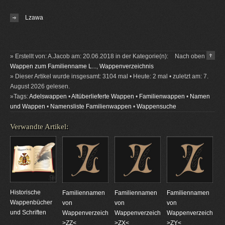
Lzawa
» Erstellt von: A.Jacob am: 20.06.2018 in der Kategorie(n):
Nach oben
Wappen zum Familienname L...
,
Wappenverzeichnis
» Dieser Artikel wurde insgesamt: 3104 mal • Heute: 2 mal • zuletzt am: 7.
August 2026 gelesen.
»Tags:
Adelswappen
•
Altüberlieferte Wappen
•
Familienwappen
•
Namen
und Wappen
•
Namensliste Familienwappen
•
Wappensuche
Verwandte Artikel:
Historische
Familiennamen
Familiennamen
Familiennamen
Wappenbücher
von
von
von
und Schriften
Wappenverzeichnungen
Wappenverzeichnungen
Wappenverzeichnun
>ZZ<
>ZX<
>ZY<