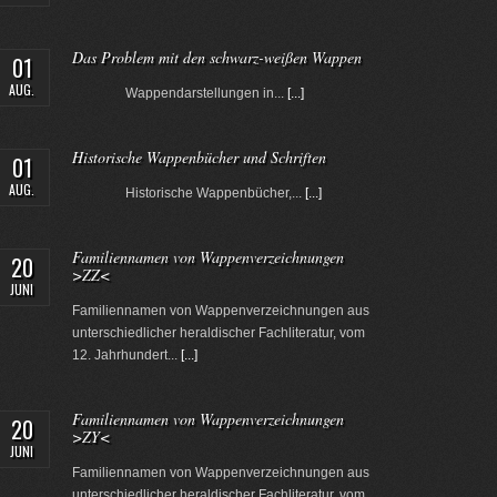
Das Problem mit den schwarz-weißen Wappen
01
AUG.
Wappendarstellungen in...
[...]
Historische Wappenbücher und Schriften
01
AUG.
Historische Wappenbücher,...
[...]
Familiennamen von Wappenverzeichnungen
20
>ZZ<
JUNI
Familiennamen von Wappenverzeichnungen aus
unterschiedlicher heraldischer Fachliteratur, vom
12. Jahrhundert...
[...]
Familiennamen von Wappenverzeichnungen
20
>ZY<
JUNI
Familiennamen von Wappenverzeichnungen aus
unterschiedlicher heraldischer Fachliteratur, vom