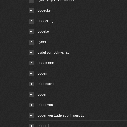
Lyde d Ayct St Lawrence
Lüdecke
Lüdecking
Lüdeke
Lydel
Lydel von Schwanau
Lüdemann
Lüden
Lüdenscheid
Lüder
Lüder von
Lüder von Lüdersdorff, gen. Lühr
Lüder, I