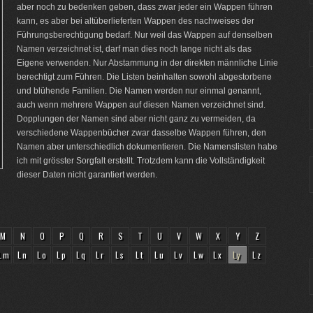
aber noch zu bedenken geben, dass zwar jeder ein Wappen führen
kann, es aber bei altüberlieferten Wappen des nachweises der
Führungsberechtigung bedarf. Nur weil das Wappen auf denselben
Namen verzeichnet ist, darf man dies noch lange nicht als das
Eigene verwenden. Nur Abstammung in der direkten männliche Linie
berechtigt zum Führen. Die Listen beinhalten sowohl abgestorbene
und blühende Familien. Die Namen werden nur einmal genannt,
auch wenn mehrere Wappen auf diesen Namen verzeichnet sind.
Dopplungen der Namen sind aber nicht ganz zu vermeiden, da
verschiedene Wappenbücher zwar dasselbe Wappen führen, den
Namen aber unterschiedlich dokumentieren. Die Namenslisten habe
ich mit grösster Sorgfalt erstellt. Trotzdem kann die Vollständigkeit
dieser Daten nicht garantiert werden.
M
N
O
P
Q
R
S
T
U
V
W
X
Y
Z
Lm
Ln
Lo
Lp
Lq
Lr
Ls
Lt
Lu
Lv
Lw
Lx
Ly
Lz