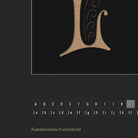
A
B
C
D
E
F
G
H
I
J
K
L
La
Lb
Lc
Ld
Le
Lf
Lg
Lh
Li
Lj
Lk
Ll
Familienname/Geschlecht