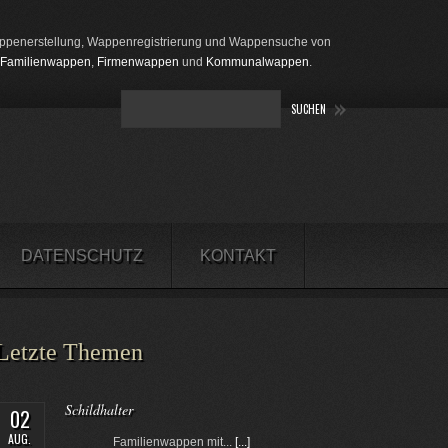
penerstellung, Wappenregistrierung und Wappensuche von
Familienwappen
,
Firmenwappen
und
Kommunalwappen
.
DATENSCHUTZ
KONTAKT
Letzte Themen
Schildhalter
02
AUG.
Familienwappen mit...
[...]