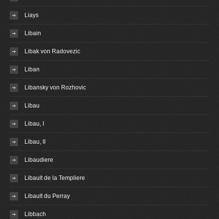
Liays
Libain
Libak von Radovezic
Liban
Libansky von Rozhovic
Libau
Libau, I
Libau, II
Libaudiere
Libault de la Templiere
Libault du Perray
Libbach