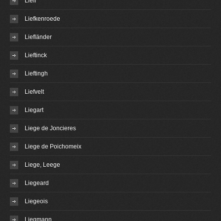
Lieff
Liefkenroede
Liefländer
Lieftinck
Lieftingh
Liefvelt
Liegart
Liege de Joncieres
Liege de Poichomeix
Liege, Leege
Liegeard
Liegeois
Liegmann