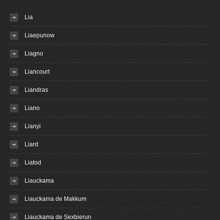
Lia
Liaepunow
Liagno
Liancourt
Liandras
Liano
Lianyi
Liard
Liatod
Liauckama
Liauckama de Makkum
Liauckama de Sexbierun