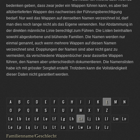
bedenken geben, dass zwar jeder ein Wappen führen kann, es aber bei
altüberlieferten Wappen des nachweises der Führungsberechtigung
bedarf. Nur weil das Wappen auf denselben Namen verzeichnet ist, darf
man dies noch lange nicht als das Eigene verwenden. Nur Abstammung in
der direkten männliche Linie berechtigt zum Führen. Die Listen beinhalten
sowohl abgestorbene und blühende Familien. Die Namen werden nur
einmal genannt, auch wenn mehrere Wappen auf diesen Namen
verzeichnet sind. Dopplungen der Namen sind aber nicht ganz zu
vermeiden, da verschiedene Wappenbücher zwar dasselbe Wappen
führen, den Namen aber unterschiedlich dokumentieren. Die Namenslisten
habe ich mit grösster Sorgfalt erstellt. Trotzdem kann die Vollständigkeit
dieser Daten nicht garantiert werden.
A
B
C
D
E
F
G
H
I
J
K
L
M
N
O
P
Q
R
S
T
U
V
W
X
Y
Z
La
Lb
Lc
Ld
Le
Lf
Lg
Lh
Li
Lj
Lk
Ll
Lm
Ln
Lo
Lp
Lq
Lr
Ls
Lt
Lu
Lv
Lw
Lx
Ly
Lz
Familienname/Geschlecht