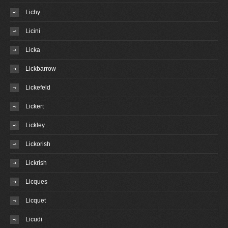
Lichy
Licini
Licka
Lickbarrow
Lickefeld
Lickert
Lickley
Lickorish
Lickrish
Licques
Licquet
Licudi