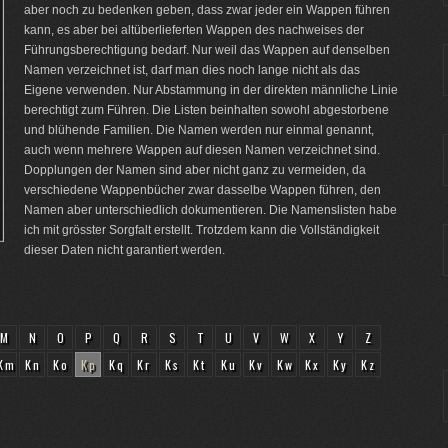
aber noch zu bedenken geben, dass zwar jeder ein Wappen führen
kann, es aber bei altüberlieferten Wappen des nachweises der
Führungsberechtigung bedarf. Nur weil das Wappen auf denselben
Namen verzeichnet ist, darf man dies noch lange nicht als das
Eigene verwenden. Nur Abstammung in der direkten männliche Linie
berechtigt zum Führen. Die Listen beinhalten sowohl abgestorbene
und blühende Familien. Die Namen werden nur einmal genannt,
auch wenn mehrere Wappen auf diesen Namen verzeichnet sind.
Dopplungen der Namen sind aber nicht ganz zu vermeiden, da
verschiedene Wappenbücher zwar dasselbe Wappen führen, den
Namen aber unterschiedlich dokumentieren. Die Namenslisten habe
ich mit grösster Sorgfalt erstellt. Trotzdem kann die Vollständigkeit
dieser Daten nicht garantiert werden.
M
N
O
P
Q
R
S
T
U
V
W
X
Y
Z
Km
Kn
Ko
Kp
Kq
Kr
Ks
Kt
Ku
Kv
Kw
Kx
Ky
Kz