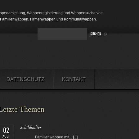
penerstellung, Wappenregistrierung und Wappensuche von
Familienwappen
,
Firmenwappen
und
Kommunalwappen
.
DATENSCHUTZ
KONTAKT
Letzte Themen
Schildhalter
02
AUG.
Familienwappen mit...
[...]