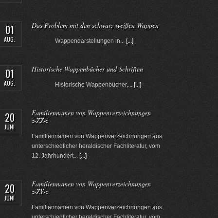
Das Problem mit den schwarz-weißen Wappen
01
AUG.
Wappendarstellungen in...
[...]
Historische Wappenbücher und Schriften
01
AUG.
Historische Wappenbücher,...
[...]
Familiennamen von Wappenverzeichnungen
20
>ZZ<
JUNI
Familiennamen von Wappenverzeichnungen aus
unterschiedlicher heraldischer Fachliteratur, vom
12. Jahrhundert...
[...]
Familiennamen von Wappenverzeichnungen
20
>ZY<
JUNI
Familiennamen von Wappenverzeichnungen aus
unterschiedlicher heraldischer Fachliteratur, vom