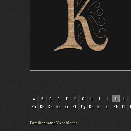
A
B
C
D
E
F
G
H
I
J
K
L
Ka
Kb
Kc
Kd
Ke
Kf
Kg
Kh
Ki
Kj
Kk
Kl
Familienname/Geschlecht