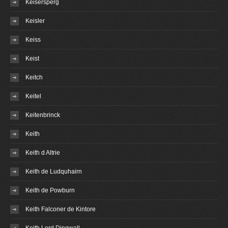
Keisersperg
Keisler
Keiss
Keist
Keitch
Keitel
Keitenbrinck
Keith
Keith d Altrie
Keith de Ludquhairn
Keith de Powburn
Keith Falconer de Kintore