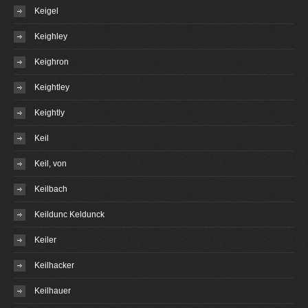
Keigel
Keighley
Keighron
Keightley
Keightly
Keil
Keil, von
Keilbach
Keildunc Keldunck
Keiler
Keilhacker
Keilhauer