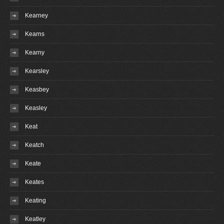
Kearney
Kearns
Kearny
Kearsley
Keasbey
Keasley
Keat
Keatch
Keate
Keates
Keating
Keatley