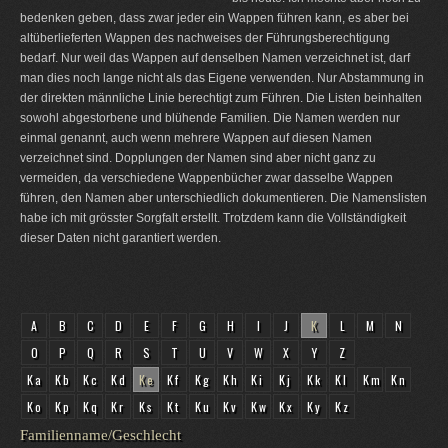
bedenken geben, dass zwar jeder ein Wappen führen kann, es aber bei
altüberlieferten Wappen des nachweises der Führungsberechtigung
bedarf. Nur weil das Wappen auf denselben Namen verzeichnet ist, darf
man dies noch lange nicht als das Eigene verwenden. Nur Abstammung in
der direkten männliche Linie berechtigt zum Führen. Die Listen beinhalten
sowohl abgestorbene und blühende Familien. Die Namen werden nur
einmal genannt, auch wenn mehrere Wappen auf diesen Namen
verzeichnet sind. Dopplungen der Namen sind aber nicht ganz zu
vermeiden, da verschiedene Wappenbücher zwar dasselbe Wappen
führen, den Namen aber unterschiedlich dokumentieren. Die Namenslisten
habe ich mit grösster Sorgfalt erstellt. Trotzdem kann die Vollständigkeit
dieser Daten nicht garantiert werden.
A
B
C
D
E
F
G
H
I
J
K
L
M
N
O
P
Q
R
S
T
U
V
W
X
Y
Z
Ka
Kb
Kc
Kd
Ke
Kf
Kg
Kh
Ki
Kj
Kk
Kl
Km
Kn
Ko
Kp
Kq
Kr
Ks
Kt
Ku
Kv
Kw
Kx
Ky
Kz
Familienname/Geschlecht