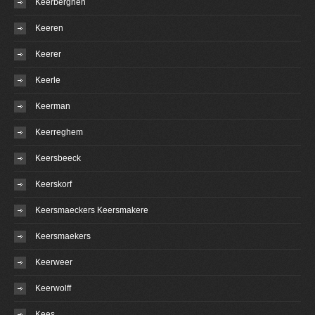
Keerberghen
Keeren
Keerer
Keerle
Keerman
Keerreghem
Keersbeeck
Keerskorf
Keersmaeckers Keersmakere
Keersmaekers
Keerweer
Keerwolff
Kees