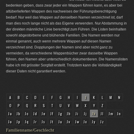
bedenken geben, dass zwar jeder ein Wappen führen kann, es aber bei
altüberlieferten Wappen des nachweises der Führungsberechtigung
bedarf. Nur weil das Wappen auf denselben Namen verzeichnet ist, darf
man dies noch lange nicht als das Eigene verwenden. Nur Abstammung in
der direkten männliche Linie berechtigt zum Führen. Die Listen beinhalten
sowohl abgestorbene und blühende Familien. Die Namen werden nur
einmal genannt, auch wenn mehrere Wappen auf diesen Namen
verzeichnet sind. Dopplungen der Namen sind aber nicht ganz zu
vermeiden, da verschiedene Wappenbücher zwar dasselbe Wappen
führen, den Namen aber unterschiedlich dokumentieren. Die Namenslisten
habe ich mit grösster Sorgfalt erstellt. Trotzdem kann die Vollständigkeit
dieser Daten nicht garantiert werden.
A
B
C
D
E
F
G
H
I
J
K
L
M
N
O
P
Q
R
S
T
U
V
W
X
Y
Z
Ja
Jb
Jc
Jd
Je
Jf
Jg
Jh
Ji
Jj
Jk
Jl
Jm
Jn
Jo
Jp
Jq
Jr
Js
Jt
Ju
Jv
Jw
Jx
Jy
Jz
Familienname/Geschlecht