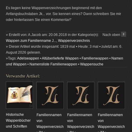
Es liegen keine Wappenverzeichnungen beginnend mit den
Anfangsbuchstaben Jk... vor. Sie kennen eines? Dann schreiben Sie mir
oder hinterlassen Sie einen Kommentar!“
» Erstellt von: A.Jacob am: 20.06.2018 in der Kategorie(n):
Nach oben
Wappen zum Familienname J...
,
Wappenverzeichnis
» Dieser Artikel wurde insgesamt: 1819 mal • Heute: 3 mal • zuletzt am: 6.
August 2026 gelesen.
»Tags:
Adelswappen
•
Altüberlieferte Wappen
•
Familienwappen
•
Namen
und Wappen
•
Namensliste Familienwappen
•
Wappensuche
Verwandte Artikel:
Historische
Familiennamen
Familiennamen
Familiennamen
Wappenbücher
von
von
von
und Schriften
Wappenverzeichnungen
Wappenverzeichnungen
Wappenverzeichnun