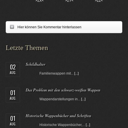
>ZX<
>ZY<
>ZZ<
Hier können Sie Kommentar hinterlassen
Letzte Themen
Schildhalter
02
AUG.
Familienwappen mit...
[...]
Das Problem mit den schwarz-weißen Wappen
01
AUG.
Wappendarstellungen in...
[...]
Historische Wappenbücher und Schriften
01
AUG.
Historische Wappenbücher,...
[...]