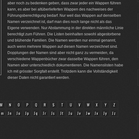
aber noch zu bedenken geben, dass zwar jeder ein Wappen führen
kann, es aber bei altüberlieferten Wappen des nachweises der
Führungsberechtigung bedarf. Nur weil das Wappen auf denselben
Namen verzeichnet ist, darf man dies noch lange nicht als das
Eigene verwenden. Nur Abstammung in der direkten männliche Linie
berechtigt zum Führen. Die Listen beinhalten sowohl abgestorbene
und blühende Familien. Die Namen werden nur einmal genannt,
auch wenn mehrere Wappen auf diesen Namen verzeichnet sind.
Dopplungen der Namen sind aber nicht ganz zu vermeiden, da
verschiedene Wappenbücher zwar dasselbe Wappen führen, den
Namen aber unterschiedlich dokumentieren. Die Namenslisten habe
ich mit grösster Sorgfalt erstellt. Trotzdem kann die Vollständigkeit
dieser Daten nicht garantiert werden.
M
N
O
P
Q
R
S
T
U
V
W
X
Y
Z
Jm
Jn
Jo
Jp
Jq
Jr
Js
Jt
Ju
Jv
Jw
Jx
Jy
Jz