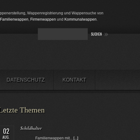
penerstellung, Wappenregistrierung und Wappensuche von
Familienwappen
,
Firmenwappen
und
Kommunalwappen
.
DATENSCHUTZ
KONTAKT
Letzte Themen
Schildhalter
02
AUG.
Familienwappen mit...
[...]