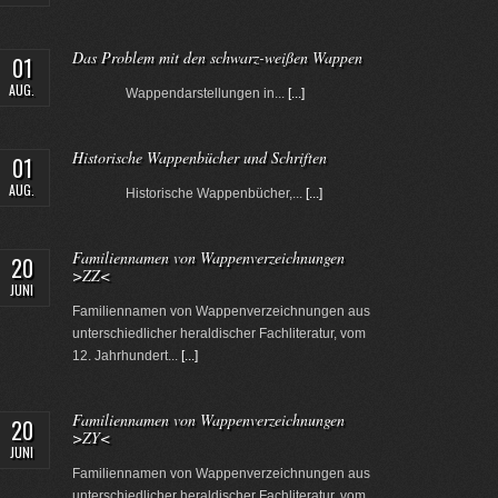
Das Problem mit den schwarz-weißen Wappen
01
AUG.
Wappendarstellungen in...
[...]
Historische Wappenbücher und Schriften
01
AUG.
Historische Wappenbücher,...
[...]
Familiennamen von Wappenverzeichnungen
20
>ZZ<
JUNI
Familiennamen von Wappenverzeichnungen aus
unterschiedlicher heraldischer Fachliteratur, vom
12. Jahrhundert...
[...]
Familiennamen von Wappenverzeichnungen
20
>ZY<
JUNI
Familiennamen von Wappenverzeichnungen aus
unterschiedlicher heraldischer Fachliteratur, vom