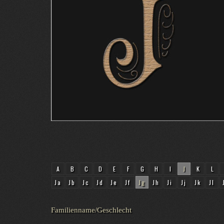
A
B
C
D
E
F
G
H
I
J
K
L
Ja
Jb
Jc
Jd
Je
Jf
Jg
Jh
Ji
Jj
Jk
Jl
Familienname/Geschlecht