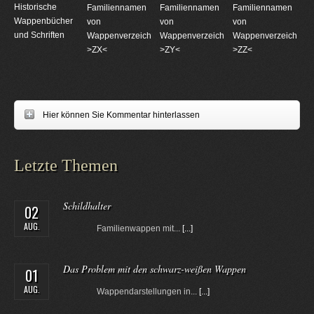
Historische
Familiennamen
Familiennamen
Familiennamen
Wappenbücher
von
von
von
und Schriften
Wappenverzeichnungen
Wappenverzeichnungen
Wappenverzeichnun
>ZX<
>ZY<
>ZZ<
Hier können Sie Kommentar hinterlassen
Letzte Themen
Schildhalter
02
AUG.
Familienwappen mit...
[...]
Das Problem mit den schwarz-weißen Wappen
01
AUG.
Wappendarstellungen in...
[...]