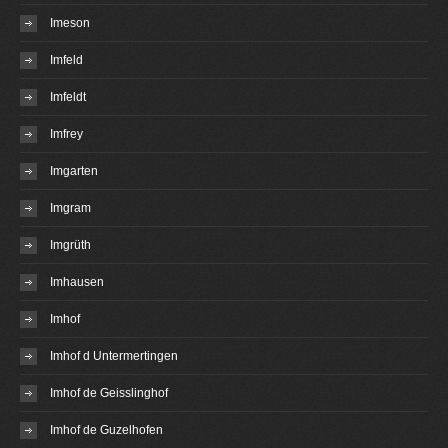
Imeson
Imfeld
Imfeldt
Imfrey
Imgarten
Imgram
Imgrüth
Imhausen
Imhof
Imhof d Untermertingen
Imhof de Geisslinghof
Imhof de Guzelhofen