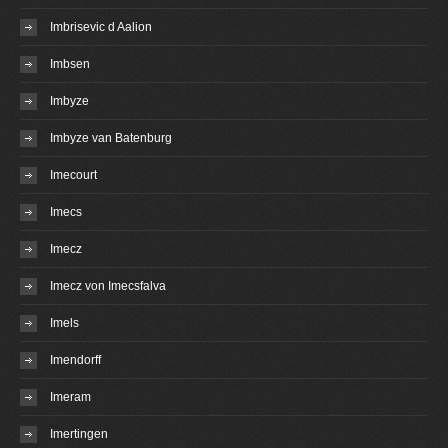
Imbrisevic d Aalion
Imbsen
Imbyze
Imbyze van Batenburg
Imecourt
Imecs
Imecz
Imecz von Imecsfalva
Imels
Imendorff
Imeram
Imertingen