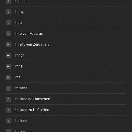
Impson
Imray
Imre
Imre von Fogaras
Imreffy von Zerdahely
Imrich
Imrie
Ims
Imsland
Imsland de Hocheneck
Imsland zu Hofstetten
Imslender
Imstenrath