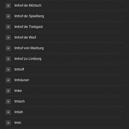
Imhof de Mörlach
Imhof de Spielberg
Imhof de Trebgast
Imhof de Wart
Imhof von Marburg
Imhof zu Limburg
Imhoff
Imhäuser
Imke
Imlach
Imlah
Imm