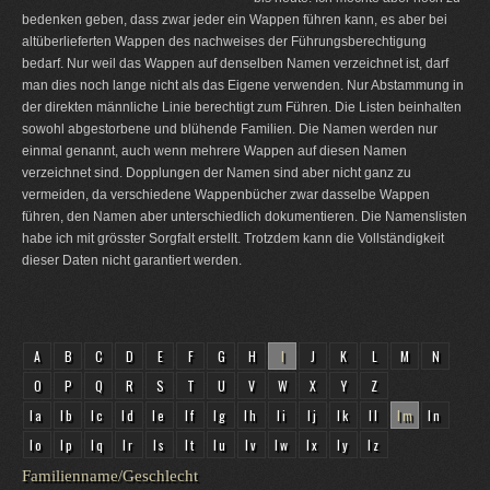
bedenken geben, dass zwar jeder ein Wappen führen kann, es aber bei
altüberlieferten Wappen des nachweises der Führungsberechtigung
bedarf. Nur weil das Wappen auf denselben Namen verzeichnet ist, darf
man dies noch lange nicht als das Eigene verwenden. Nur Abstammung in
der direkten männliche Linie berechtigt zum Führen. Die Listen beinhalten
sowohl abgestorbene und blühende Familien. Die Namen werden nur
einmal genannt, auch wenn mehrere Wappen auf diesen Namen
verzeichnet sind. Dopplungen der Namen sind aber nicht ganz zu
vermeiden, da verschiedene Wappenbücher zwar dasselbe Wappen
führen, den Namen aber unterschiedlich dokumentieren. Die Namenslisten
habe ich mit grösster Sorgfalt erstellt. Trotzdem kann die Vollständigkeit
dieser Daten nicht garantiert werden.
A
B
C
D
E
F
G
H
I
J
K
L
M
N
O
P
Q
R
S
T
U
V
W
X
Y
Z
Ia
Ib
Ic
Id
Ie
If
Ig
Ih
Ii
Ij
Ik
Il
Im
In
Io
Ip
Iq
Ir
Is
It
Iu
Iv
Iw
Ix
Iy
Iz
Familienname/Geschlecht