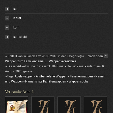
Ike
Ikierat
Ikorn
Ikornskold
» Erstellt von: A.Jacob am: 20.06.2018 in der Kategorie(n):
Nach oben
Wappen zum Familienname I...
,
Wappenverzeichnis
» Dieser Artikel wurde insgesamt: 1845 mal • Heute: 2 mal • zuletzt am: 6.
August 2026 gelesen.
»Tags:
Adelswappen
•
Altüberlieferte Wappen
•
Familienwappen
•
Namen
und Wappen
•
Namensliste Familienwappen
•
Wappensuche
Verwandte Artikel: