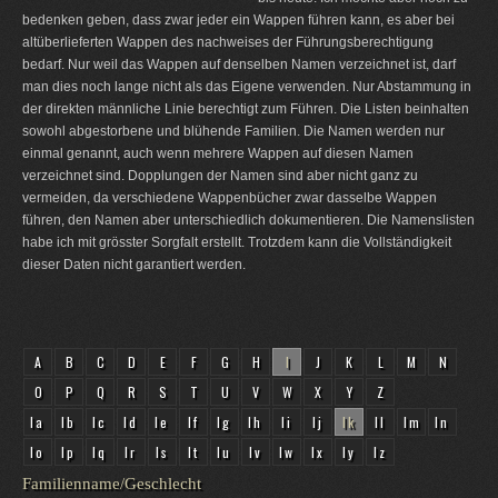
bedenken geben, dass zwar jeder ein Wappen führen kann, es aber bei
altüberlieferten Wappen des nachweises der Führungsberechtigung
bedarf. Nur weil das Wappen auf denselben Namen verzeichnet ist, darf
man dies noch lange nicht als das Eigene verwenden. Nur Abstammung in
der direkten männliche Linie berechtigt zum Führen. Die Listen beinhalten
sowohl abgestorbene und blühende Familien. Die Namen werden nur
einmal genannt, auch wenn mehrere Wappen auf diesen Namen
verzeichnet sind. Dopplungen der Namen sind aber nicht ganz zu
vermeiden, da verschiedene Wappenbücher zwar dasselbe Wappen
führen, den Namen aber unterschiedlich dokumentieren. Die Namenslisten
habe ich mit grösster Sorgfalt erstellt. Trotzdem kann die Vollständigkeit
dieser Daten nicht garantiert werden.
A
B
C
D
E
F
G
H
I
J
K
L
M
N
O
P
Q
R
S
T
U
V
W
X
Y
Z
Ia
Ib
Ic
Id
Ie
If
Ig
Ih
Ii
Ij
Ik
Il
Im
In
Io
Ip
Iq
Ir
Is
It
Iu
Iv
Iw
Ix
Iy
Iz
Familienname/Geschlecht