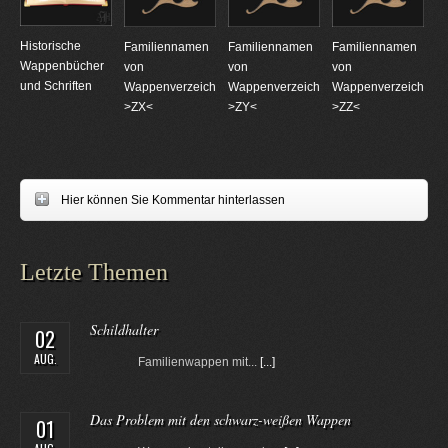
Historische
Familiennamen
Familiennamen
Familiennamen
Wappenbücher
von
von
von
und Schriften
Wappenverzeichnungen
Wappenverzeichnungen
Wappenverzeichnun
>ZX<
>ZY<
>ZZ<
Hier können Sie Kommentar hinterlassen
Letzte Themen
Schildhalter
02
AUG.
Familienwappen mit...
[...]
Das Problem mit den schwarz-weißen Wappen
01