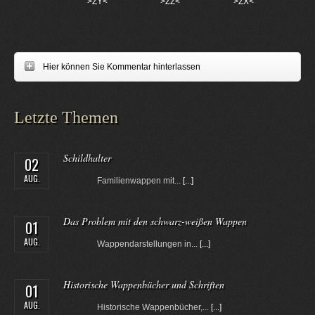
>ZY<
>ZZ<
>ZX<
Hier können Sie Kommentar hinterlassen
Letzte Themen
Schildhalter
02
AUG.
Familienwappen mit...
[...]
Das Problem mit den schwarz-weißen Wappen
01
AUG.
Wappendarstellungen in...
[...]
Historische Wappenbücher und Schriften
01
AUG.
Historische Wappenbücher,...
[...]