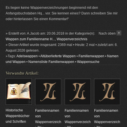
Es liegen keine Wappenverzeichnungen beginnend mit den
Anfangsbuchstaben Hq... vor. Sie kennen eines? Dann schreiben Sie mir
oder hinterlassen Sie einen Kommentar!“
» Erstellt von: A.Jacob am: 20.06.2018 in der Kategorie(n):
Nach oben
Wappen zum Familienname H...
,
Wappenverzeichnis
» Dieser Artikel wurde insgesamt: 2369 mal • Heute: 2 mal • zuletzt am: 6.
August 2026 gelesen.
»Tags:
Adelswappen
•
Altüberlieferte Wappen
•
Familienwappen
•
Namen
und Wappen
•
Namensliste Familienwappen
•
Wappensuche
Verwandte Artikel:
Historische
Familiennamen
Familiennamen
Familiennamen
Wappenbücher
von
von
von
und Schriften
Wappenverzeichnungen
Wappenverzeichnungen
Wappenverzeichnun