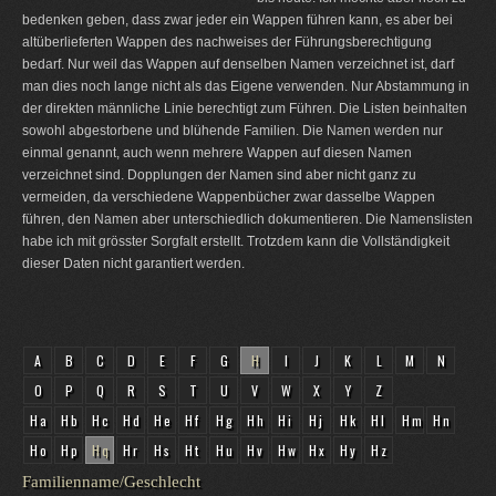
bedenken geben, dass zwar jeder ein Wappen führen kann, es aber bei
altüberlieferten Wappen des nachweises der Führungsberechtigung
bedarf. Nur weil das Wappen auf denselben Namen verzeichnet ist, darf
man dies noch lange nicht als das Eigene verwenden. Nur Abstammung in
der direkten männliche Linie berechtigt zum Führen. Die Listen beinhalten
sowohl abgestorbene und blühende Familien. Die Namen werden nur
einmal genannt, auch wenn mehrere Wappen auf diesen Namen
verzeichnet sind. Dopplungen der Namen sind aber nicht ganz zu
vermeiden, da verschiedene Wappenbücher zwar dasselbe Wappen
führen, den Namen aber unterschiedlich dokumentieren. Die Namenslisten
habe ich mit grösster Sorgfalt erstellt. Trotzdem kann die Vollständigkeit
dieser Daten nicht garantiert werden.
A
B
C
D
E
F
G
H
I
J
K
L
M
N
O
P
Q
R
S
T
U
V
W
X
Y
Z
Ha
Hb
Hc
Hd
He
Hf
Hg
Hh
Hi
Hj
Hk
Hl
Hm
Hn
Ho
Hp
Hq
Hr
Hs
Ht
Hu
Hv
Hw
Hx
Hy
Hz
Familienname/Geschlecht