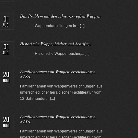
Das Problem mit den schwarz-weißen Wappen
01
AUG.
Wappendarstellungen in...
[...]
Historische Wappenbücher und Schriften
01
AUG.
Historische Wappenbücher,...
[...]
Familiennamen von Wappenverzeichnungen
20
>ZZ<
JUNI
Familiennamen von Wappenverzeichnungen aus
unterschiedlicher heraldischer Fachliteratur, vom
12. Jahrhundert...
[...]
Familiennamen von Wappenverzeichnungen
20
>ZY<
JUNI
Familiennamen von Wappenverzeichnungen aus
unterschiedlicher heraldischer Fachliteratur, vom