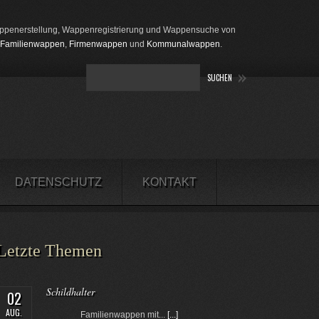
penerstellung, Wappenregistrierung und Wappensuche von
Familienwappen
,
Firmenwappen
und
Kommunalwappen
.
DATENSCHUTZ
KONTAKT
Letzte Themen
Schildhalter
02
AUG.
Familienwappen mit...
[...]