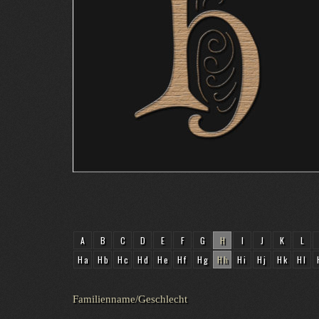
A
B
C
D
E
F
G
H
I
J
K
L
Ha
Hb
Hc
Hd
He
Hf
Hg
Hh
Hi
Hj
Hk
Hl
Familienname/Geschlecht