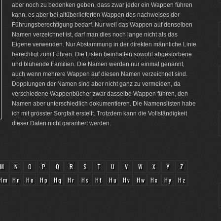
aber noch zu bedenken geben, dass zwar jeder ein Wappen führen
kann, es aber bei altüberlieferten Wappen des nachweises der
Führungsberechtigung bedarf. Nur weil das Wappen auf denselben
Namen verzeichnet ist, darf man dies noch lange nicht als das
Eigene verwenden. Nur Abstammung in der direkten männliche Linie
berechtigt zum Führen. Die Listen beinhalten sowohl abgestorbene
und blühende Familien. Die Namen werden nur einmal genannt,
auch wenn mehrere Wappen auf diesen Namen verzeichnet sind.
Dopplungen der Namen sind aber nicht ganz zu vermeiden, da
verschiedene Wappenbücher zwar dasselbe Wappen führen, den
Namen aber unterschiedlich dokumentieren. Die Namenslisten habe
ich mit grösster Sorgfalt erstellt. Trotzdem kann die Vollständigkeit
dieser Daten nicht garantiert werden.
M
N
O
P
Q
R
S
T
U
V
W
X
Y
Z
Hm
Hn
Ho
Hp
Hq
Hr
Hs
Ht
Hu
Hv
Hw
Hx
Hy
Hz