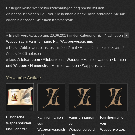
Es liegen keine Wappenverzeichnungen beginnend mit den
Anfangsbuchstaben Hg... vor. Sie kennen eines? Dann schreiben Sie mir
oder hinterlassen Sie einen Kommentar!“
» Erstellt von: A.Jacob am: 20.06.2018 in der Kategorie(n):
Nach oben
Wappen zum Familienname H...
,
Wappenverzeichnis
» Dieser Artikel wurde insgesamt: 2252 mal • Heute: 2 mal • zuletzt am: 7.
August 2026 gelesen.
»Tags:
Adelswappen
•
Altüberlieferte Wappen
•
Familienwappen
•
Namen
und Wappen
•
Namensliste Familienwappen
•
Wappensuche
Verwandte Artikel:
Historische
Familiennamen
Familiennamen
Familiennamen
Wappenbücher
von
von
von
und Schriften
Wappenverzeichnungen
Wappenverzeichnungen
Wappenverzeichnun