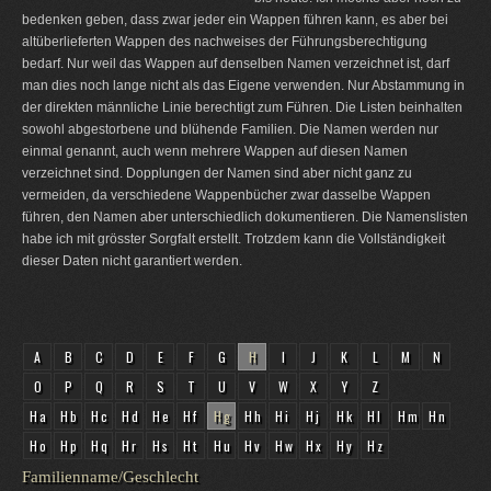
bedenken geben, dass zwar jeder ein Wappen führen kann, es aber bei
altüberlieferten Wappen des nachweises der Führungsberechtigung
bedarf. Nur weil das Wappen auf denselben Namen verzeichnet ist, darf
man dies noch lange nicht als das Eigene verwenden. Nur Abstammung in
der direkten männliche Linie berechtigt zum Führen. Die Listen beinhalten
sowohl abgestorbene und blühende Familien. Die Namen werden nur
einmal genannt, auch wenn mehrere Wappen auf diesen Namen
verzeichnet sind. Dopplungen der Namen sind aber nicht ganz zu
vermeiden, da verschiedene Wappenbücher zwar dasselbe Wappen
führen, den Namen aber unterschiedlich dokumentieren. Die Namenslisten
habe ich mit grösster Sorgfalt erstellt. Trotzdem kann die Vollständigkeit
dieser Daten nicht garantiert werden.
A
B
C
D
E
F
G
H
I
J
K
L
M
N
O
P
Q
R
S
T
U
V
W
X
Y
Z
Ha
Hb
Hc
Hd
He
Hf
Hg
Hh
Hi
Hj
Hk
Hl
Hm
Hn
Ho
Hp
Hq
Hr
Hs
Ht
Hu
Hv
Hw
Hx
Hy
Hz
Familienname/Geschlecht