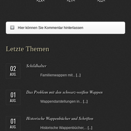
>ZX<
>ZY<
>ZZ<
Hier können Sie Kommentar hinterlassen
Letzte Themen
Schildhalter
02
AUG.
Familienwappen mit...
[...]
Das Problem mit den schwarz-weißen Wappen
01
AUG.
Wappendarstellungen in...
[...]
Historische Wappenbücher und Schriften
01
AUG.
Historische Wappenbücher,...
[...]