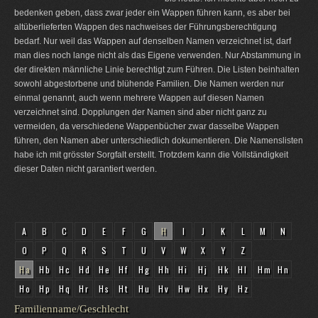
bedenken geben, dass zwar jeder ein Wappen führen kann, es aber bei
altüberlieferten Wappen des nachweises der Führungsberechtigung
bedarf. Nur weil das Wappen auf denselben Namen verzeichnet ist, darf
man dies noch lange nicht als das Eigene verwenden. Nur Abstammung in
der direkten männliche Linie berechtigt zum Führen. Die Listen beinhalten
sowohl abgestorbene und blühende Familien. Die Namen werden nur
einmal genannt, auch wenn mehrere Wappen auf diesen Namen
verzeichnet sind. Dopplungen der Namen sind aber nicht ganz zu
vermeiden, da verschiedene Wappenbücher zwar dasselbe Wappen
führen, den Namen aber unterschiedlich dokumentieren. Die Namenslisten
habe ich mit grösster Sorgfalt erstellt. Trotzdem kann die Vollständigkeit
dieser Daten nicht garantiert werden.
A
B
C
D
E
F
G
H
I
J
K
L
M
N
O
P
Q
R
S
T
U
V
W
X
Y
Z
Ha
Hb
Hc
Hd
He
Hf
Hg
Hh
Hi
Hj
Hk
Hl
Hm
Hn
Ho
Hp
Hq
Hr
Hs
Ht
Hu
Hv
Hw
Hx
Hy
Hz
Familienname/Geschlecht