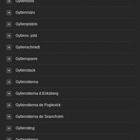
Gyllenlood
Gyllenmärs
Gyllenpistols
Gyllens- jold
Gyllenschmidt
Gyllensparre
Gyllenstack
Gyllenstierna
Gyllenstierna d Eriksberg
Gyllenstierna de Foglevick
Gyllenstierna de Svancholm
Gyllensting
Gyllenstjerna