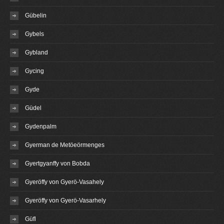
Gübelin
Gybels
Gybland
Gycing
Gyde
Güdel
Gydenpalm
Gyerman de Metöeörmenges
Gyertgyanffy von Bobda
Gyeröffy von Gyerö-Vasahely
Gyeröffy von Gyerö-Vasarhely
Güfl