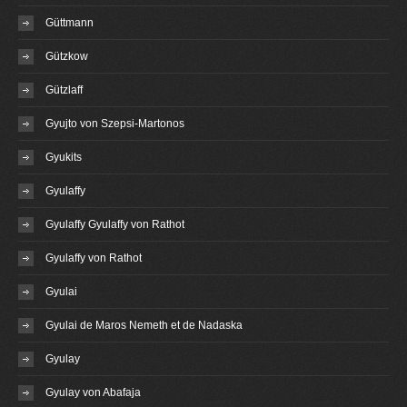
Güttmann
Gützkow
Gützlaff
Gyujto von Szepsi-Martonos
Gyukits
Gyulaffy
Gyulaffy Gyulaffy von Rathot
Gyulaffy von Rathot
Gyulai
Gyulai de Maros Nemeth et de Nadaska
Gyulay
Gyulay von Abafaja