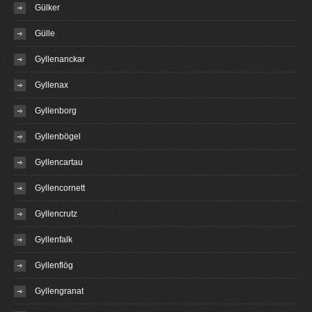
Gülker
Gülle
Gyllenanckar
Gyllenax
Gyllenborg
Gyllenbögel
Gyllencartau
Gyllencornett
Gyllencrutz
Gyllenfalk
Gyllenflög
Gyllengranat