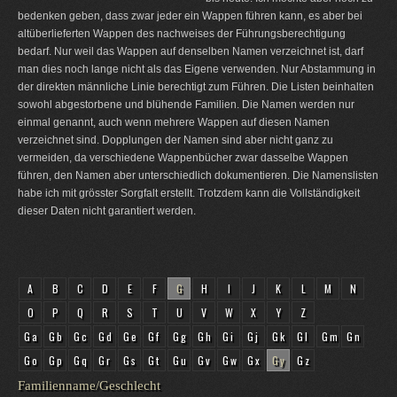
bedenken geben, dass zwar jeder ein Wappen führen kann, es aber bei
altüberlieferten Wappen des nachweises der Führungsberechtigung
bedarf. Nur weil das Wappen auf denselben Namen verzeichnet ist, darf
man dies noch lange nicht als das Eigene verwenden. Nur Abstammung in
der direkten männliche Linie berechtigt zum Führen. Die Listen beinhalten
sowohl abgestorbene und blühende Familien. Die Namen werden nur
einmal genannt, auch wenn mehrere Wappen auf diesen Namen
verzeichnet sind. Dopplungen der Namen sind aber nicht ganz zu
vermeiden, da verschiedene Wappenbücher zwar dasselbe Wappen
führen, den Namen aber unterschiedlich dokumentieren. Die Namenslisten
habe ich mit grösster Sorgfalt erstellt. Trotzdem kann die Vollständigkeit
dieser Daten nicht garantiert werden.
A
B
C
D
E
F
G
H
I
J
K
L
M
N
O
P
Q
R
S
T
U
V
W
X
Y
Z
Ga
Gb
Gc
Gd
Ge
Gf
Gg
Gh
Gi
Gj
Gk
Gl
Gm
Gn
Go
Gp
Gq
Gr
Gs
Gt
Gu
Gv
Gw
Gx
Gy
Gz
Familienname/Geschlecht