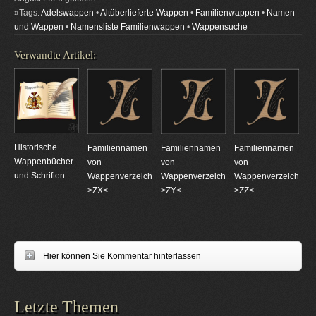
»Tags:
Adelswappen
•
Altüberlieferte Wappen
•
Familienwappen
•
Namen
und Wappen
•
Namensliste Familienwappen
•
Wappensuche
Verwandte Artikel:
Historische
Familiennamen
Familiennamen
Familiennamen
Wappenbücher
von
von
von
und Schriften
Wappenverzeichnungen
Wappenverzeichnungen
Wappenverzeichnun
>ZX<
>ZY<
>ZZ<
Hier können Sie Kommentar hinterlassen
Letzte Themen