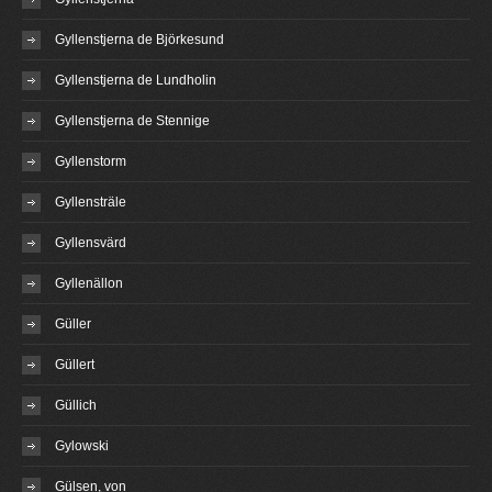
Gyllenstjerna de Björkesund
Gyllenstjerna de Lundholin
Gyllenstjerna de Stennige
Gyllenstorm
Gyllensträle
Gyllensvärd
Gyllenällon
Güller
Güllert
Güllich
Gylowski
Gülsen, von