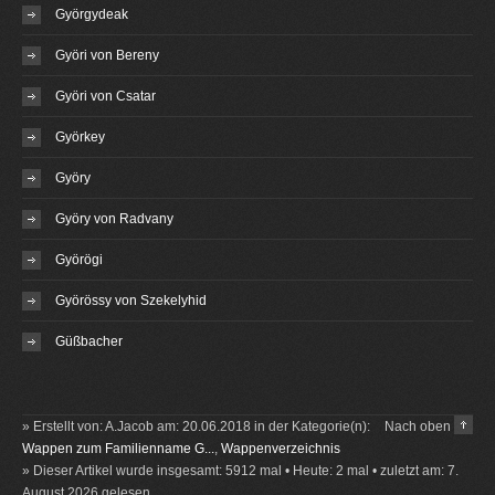
Györgydeak
Györi von Bereny
Györi von Csatar
Györkey
Györy
Györy von Radvany
Györögi
Györössy von Szekelyhid
Güßbacher
» Erstellt von: A.Jacob am: 20.06.2018 in der Kategorie(n):
Nach oben
Wappen zum Familienname G...
,
Wappenverzeichnis
» Dieser Artikel wurde insgesamt: 5912 mal • Heute: 2 mal • zuletzt am: 7.
August 2026 gelesen.