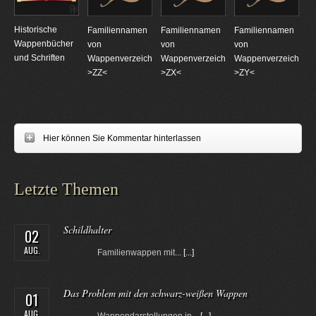
Historische
Familiennamen
Familiennamen
Familiennamen
Wappenbücher
von
von
von
und Schriften
Wappenverzeichnungen
Wappenverzeichnungen
Wappenverzeichnun
>ZZ<
>ZX<
>ZY<
Hier können Sie Kommentar hinterlassen
Letzte Themen
Schildhalter
02
AUG.
Familienwappen mit...
[...]
Das Problem mit den schwarz-weißen Wappen
01
AUG.