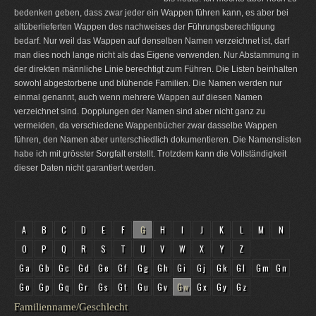
bedenken geben, dass zwar jeder ein Wappen führen kann, es aber bei
altüberlieferten Wappen des nachweises der Führungsberechtigung
bedarf. Nur weil das Wappen auf denselben Namen verzeichnet ist, darf
man dies noch lange nicht als das Eigene verwenden. Nur Abstammung in
der direkten männliche Linie berechtigt zum Führen. Die Listen beinhalten
sowohl abgestorbene und blühende Familien. Die Namen werden nur
einmal genannt, auch wenn mehrere Wappen auf diesen Namen
verzeichnet sind. Dopplungen der Namen sind aber nicht ganz zu
vermeiden, da verschiedene Wappenbücher zwar dasselbe Wappen
führen, den Namen aber unterschiedlich dokumentieren. Die Namenslisten
habe ich mit grösster Sorgfalt erstellt. Trotzdem kann die Vollständigkeit
dieser Daten nicht garantiert werden.
A
B
C
D
E
F
G
H
I
J
K
L
M
N
O
P
Q
R
S
T
U
V
W
X
Y
Z
Ga
Gb
Gc
Gd
Ge
Gf
Gg
Gh
Gi
Gj
Gk
Gl
Gm
Gn
Go
Gp
Gq
Gr
Gs
Gt
Gu
Gv
Gw
Gx
Gy
Gz
Familienname/Geschlecht