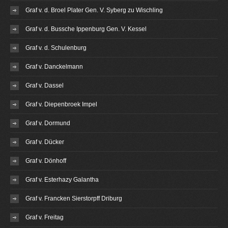
Graf v. d. Broel Plater Gen. V. Syberg zu Wischling
Graf v. d. Bussche Ippenburg Gen. V. Kessel
Graf v. d. Schulenburg
Graf v. Danckelmann
Graf v. Dassel
Graf v. Diepenbroek Impel
Graf v. Dormund
Graf v. Dücker
Graf v. Dönhoff
Graf v. Esterhazy Galantha
Graf v. Francken Sierstorpff Driburg
Graf v. Freitag