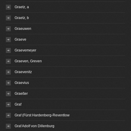
Graetz, a
Graetz, b
Graeuwen
Graeve
Graevemeyer
Graeven, Greven
Graevenitz
Graevius
Graeßer
Graf
Graf (Fürst Hardenberg-Reventlow
Graf Adolf von Dillenburg