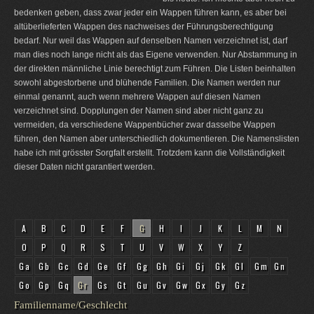
bedenken geben, dass zwar jeder ein Wappen führen kann, es aber bei
altüberlieferten Wappen des nachweises der Führungsberechtigung
bedarf. Nur weil das Wappen auf denselben Namen verzeichnet ist, darf
man dies noch lange nicht als das Eigene verwenden. Nur Abstammung in
der direkten männliche Linie berechtigt zum Führen. Die Listen beinhalten
sowohl abgestorbene und blühende Familien. Die Namen werden nur
einmal genannt, auch wenn mehrere Wappen auf diesen Namen
verzeichnet sind. Dopplungen der Namen sind aber nicht ganz zu
vermeiden, da verschiedene Wappenbücher zwar dasselbe Wappen
führen, den Namen aber unterschiedlich dokumentieren. Die Namenslisten
habe ich mit grösster Sorgfalt erstellt. Trotzdem kann die Vollständigkeit
dieser Daten nicht garantiert werden.
A
B
C
D
E
F
G
H
I
J
K
L
M
N
O
P
Q
R
S
T
U
V
W
X
Y
Z
Ga
Gb
Gc
Gd
Ge
Gf
Gg
Gh
Gi
Gj
Gk
Gl
Gm
Gn
Go
Gp
Gq
Gr
Gs
Gt
Gu
Gv
Gw
Gx
Gy
Gz
Familienname/Geschlecht