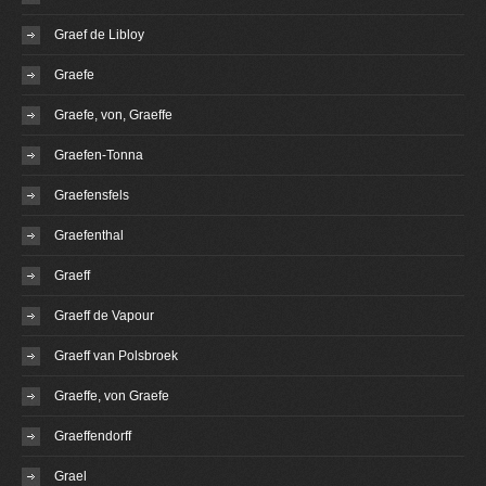
Graef de Libloy
Graefe
Graefe, von, Graeffe
Graefen-Tonna
Graefensfels
Graefenthal
Graeff
Graeff de Vapour
Graeff van Polsbroek
Graeffe, von Graefe
Graeffendorff
Grael