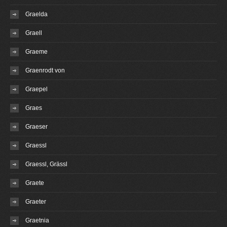
Graelda
Graell
Graeme
Graenrodt von
Graepel
Graes
Graeser
Graessl
Graessl, Grässl
Graete
Graeter
Graetnia