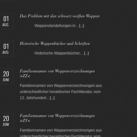
Das Problem mit den schwarz-weißen Wappen
01
AUG.
Wappendarstellungen in...
[...]
Historische Wappenbücher und Schriften
01
AUG.
Historische Wappenbücher,...
[...]
Familiennamen von Wappenverzeichnungen
20
>ZZ<
JUNI
Familiennamen von Wappenverzeichnungen aus
unterschiedlicher heraldischer Fachliteratur, vom
12. Jahrhundert...
[...]
Familiennamen von Wappenverzeichnungen
20
>ZY<
JUNI
Familiennamen von Wappenverzeichnungen aus
unterschiedlicher heraldischer Fachliteratur, vom