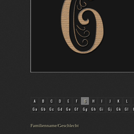
A
B
C
D
E
F
G
H
I
J
K
L
Ga
Gb
Gc
Gd
Ge
Gf
Gg
Gh
Gi
Gj
Gk
Gl
Familienname/Geschlecht