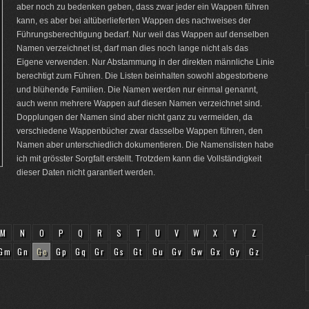
aber noch zu bedenken geben, dass zwar jeder ein Wappen führen
kann, es aber bei altüberlieferten Wappen des nachweises der
Führungsberechtigung bedarf. Nur weil das Wappen auf denselben
Namen verzeichnet ist, darf man dies noch lange nicht als das
Eigene verwenden. Nur Abstammung in der direkten männliche Linie
berechtigt zum Führen. Die Listen beinhalten sowohl abgestorbene
und blühende Familien. Die Namen werden nur einmal genannt,
auch wenn mehrere Wappen auf diesen Namen verzeichnet sind.
Dopplungen der Namen sind aber nicht ganz zu vermeiden, da
verschiedene Wappenbücher zwar dasselbe Wappen führen, den
Namen aber unterschiedlich dokumentieren. Die Namenslisten habe
ich mit grösster Sorgfalt erstellt. Trotzdem kann die Vollständigkeit
dieser Daten nicht garantiert werden.
M
N
O
P
Q
R
S
T
U
V
W
X
Y
Z
Gm
Gn
Go
Gp
Gq
Gr
Gs
Gt
Gu
Gv
Gw
Gx
Gy
Gz