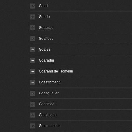
Goad
Goade
Goaesbe
Goaffuec
Goalez
Goaradur
Goarand de Tromelin
Goasfroment
Goasgueller
Goasmoal
Goazmeret
Goazouhalle