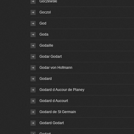
Goczewski
Goczol
God
Goda
Godaille
Godar Godart
Godar von Hofmann
Godard
Godard d Aucour de Planey
Godard d Aucourt
Godard de St Germain
Godard Godart