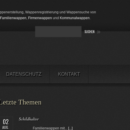
penerstellung, Wappenregistrierung und Wappensuche von
Familienwappen
,
Firmenwappen
und
Kommunalwappen
.
DATENSCHUTZ
KONTAKT
Letzte Themen
Schildhalter
02
AUG.
Familienwappen mit...
[...]