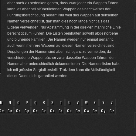
aber noch zu bedenken geben, dass zwar jeder ein Wappen führen
kann, es aber bei altüberlieferten Wappen des nachweises der
Führungsberechtigung bedarf. Nur weil das Wappen auf denselben
Namen verzeichnet ist, darf man dies noch lange nicht als das
Eigene verwenden. Nur Abstammung in der direkten männliche Linie
berechtigt zum Führen. Die Listen beinhalten sowohl abgestorbene
und blühende Familien. Die Namen werden nur einmal genannt,
auch wenn mehrere Wappen auf diesen Namen verzeichnet sind.
Dopplungen der Namen sind aber nicht ganz zu vermeiden, da
verschiedene Wappenbücher zwar dasselbe Wappen führen, den
Namen aber unterschiedlich dokumentieren. Die Namenslisten habe
ich mit grösster Sorgfalt erstellt. Trotzdem kann die Vollständigkeit
dieser Daten nicht garantiert werden.
M
N
O
P
Q
R
S
T
U
V
W
X
Y
Z
Gm
Gn
Go
Gp
Gq
Gr
Gs
Gt
Gu
Gv
Gw
Gx
Gy
Gz