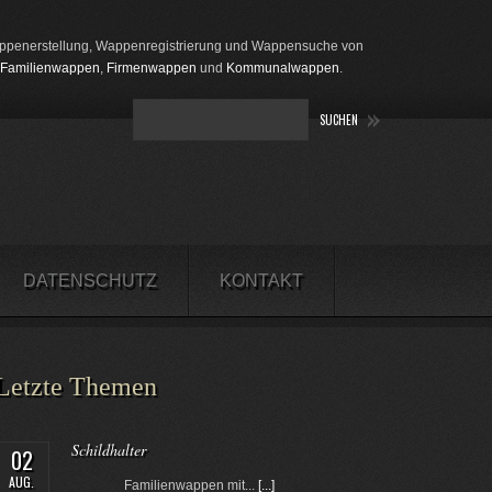
penerstellung, Wappenregistrierung und Wappensuche von
Familienwappen
,
Firmenwappen
und
Kommunalwappen
.
DATENSCHUTZ
KONTAKT
Letzte Themen
Schildhalter
02
AUG.
Familienwappen mit...
[...]