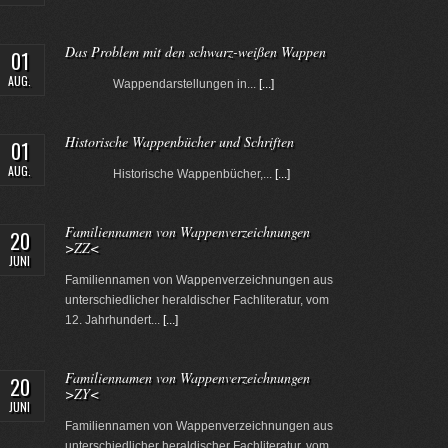
Das Problem mit den schwarz-weißen Wappen
01
AUG.
Wappendarstellungen in...
[...]
Historische Wappenbücher und Schriften
01
AUG.
Historische Wappenbücher,...
[...]
Familiennamen von Wappenverzeichnungen
20
>ZZ<
JUNI
Familiennamen von Wappenverzeichnungen aus
unterschiedlicher heraldischer Fachliteratur, vom
12. Jahrhundert...
[...]
Familiennamen von Wappenverzeichnungen
20
>ZY<
JUNI
Familiennamen von Wappenverzeichnungen aus
unterschiedlicher heraldischer Fachliteratur, vom