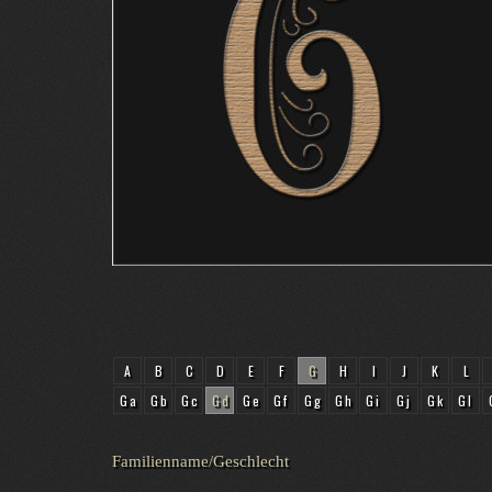
A
B
C
D
E
F
G
H
I
J
K
L
Ga
Gb
Gc
Gd
Ge
Gf
Gg
Gh
Gi
Gj
Gk
Gl
Familienname/Geschlecht