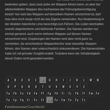
bedenken geben, dass zwar jeder ein Wappen führen kann, es aber bei
altüberlieferten Wappen des nachweises der Führungsberechtigung
bedarf. Nur weil das Wappen auf denselben Namen verzeichnet ist, darf
man dies noch lange nicht als das Eigene verwenden. Nur Abstammung in
der direkten männliche Linie berechtigt zum Führen. Die Listen beinhalten
sowohl abgestorbene und blühende Familien. Die Namen werden nur
einmal genannt, auch wenn mehrere Wappen auf diesen Namen
verzeichnet sind. Dopplungen der Namen sind aber nicht ganz zu
vermeiden, da verschiedene Wappenbücher zwar dasselbe Wappen
führen, den Namen aber unterschiedlich dokumentieren. Die Namenslisten
habe ich mit grösster Sorgfalt erstellt. Trotzdem kann die Vollständigkeit
dieser Daten nicht garantiert werden.
A
B
C
D
E
F
G
H
I
J
K
L
M
N
O
P
Q
R
S
T
U
V
W
X
Y
Z
Fa
Fb
Fc
Fd
Fe
Ff
Fg
Fh
Fi
Fj
Fk
Fl
Fm
Fn
Fo
Fp
Fq
Fr
Fs
Ft
Fu
Fv
Fw
Fx
Fy
Fz
Familienname/Geschlecht