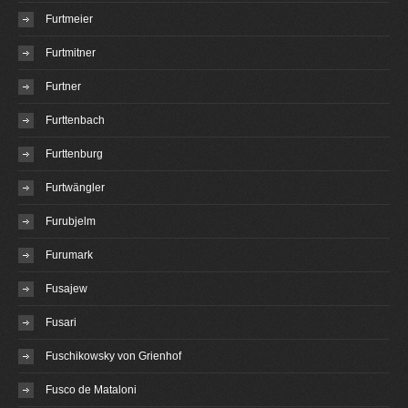
Furtmeier
Furtmitner
Furtner
Furttenbach
Furttenburg
Furtwängler
Furubjelm
Furumark
Fusajew
Fusari
Fuschikowsky von Grienhof
Fusco de Mataloni