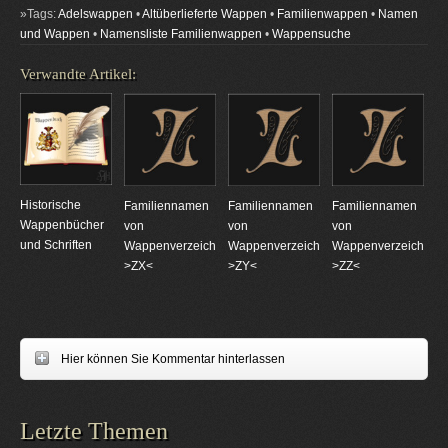
»Tags:
Adelswappen
•
Altüberlieferte Wappen
•
Familienwappen
•
Namen
und Wappen
•
Namensliste Familienwappen
•
Wappensuche
Verwandte Artikel:
Historische
Familiennamen
Familiennamen
Familiennamen
Wappenbücher
von
von
von
und Schriften
Wappenverzeichnungen
Wappenverzeichnungen
Wappenverzeichnun
>ZX<
>ZY<
>ZZ<
Hier können Sie Kommentar hinterlassen
Letzte Themen