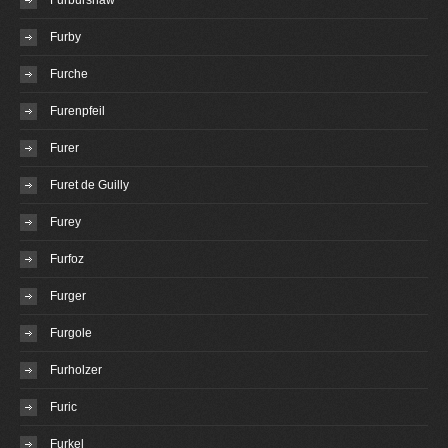
Furburshaw
Furby
Furche
Furenpfeil
Furer
Furet de Guilly
Furey
Furfoz
Furger
Furgole
Furholzer
Furic
Furkel