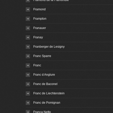
Framond de la Framondie
Framond
Frampton
Franauer
Franay
Franberger de Lesigny
Franc Sparre
Franc
Franc d Anglure
Franc de Baconel
Franc de Liechtenstein
Franc de Pomignan
Franca Netto