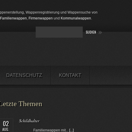
penerstellung, Wappenregistrierung und Wappensuche von
Familienwappen
,
Firmenwappen
und
Kommunalwappen
.
DATENSCHUTZ
KONTAKT
Letzte Themen
Schildhalter
02
AUG.
Familienwappen mit...
[...]