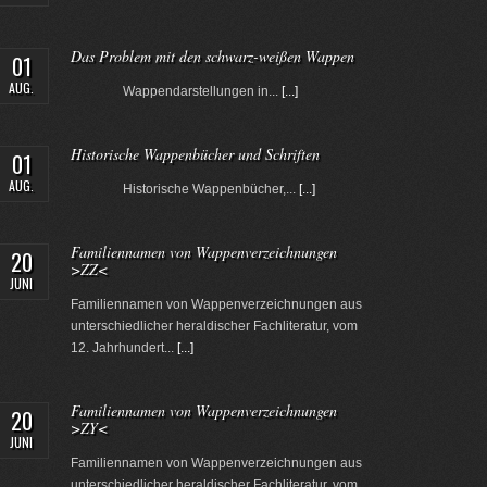
Das Problem mit den schwarz-weißen Wappen
01
AUG.
Wappendarstellungen in...
[...]
Historische Wappenbücher und Schriften
01
AUG.
Historische Wappenbücher,...
[...]
Familiennamen von Wappenverzeichnungen
20
>ZZ<
JUNI
Familiennamen von Wappenverzeichnungen aus
unterschiedlicher heraldischer Fachliteratur, vom
12. Jahrhundert...
[...]
Familiennamen von Wappenverzeichnungen
20
>ZY<
JUNI
Familiennamen von Wappenverzeichnungen aus
unterschiedlicher heraldischer Fachliteratur, vom