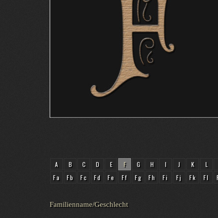
A
B
C
D
E
F
G
H
I
J
K
L
Fa
Fb
Fc
Fd
Fe
Ff
Fg
Fh
Fi
Fj
Fk
Fl
Familienname/Geschlecht