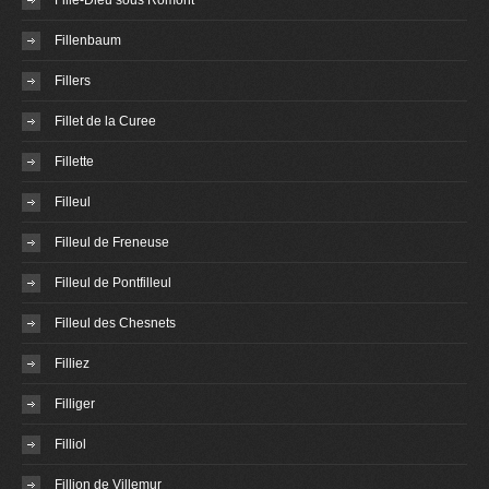
Fille-Dieu sous Romont
Fillenbaum
Fillers
Fillet de la Curee
Fillette
Filleul
Filleul de Freneuse
Filleul de Pontfilleul
Filleul des Chesnets
Filliez
Filliger
Filliol
Fillion de Villemur