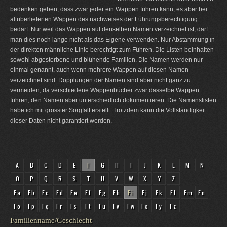
bedenken geben, dass zwar jeder ein Wappen führen kann, es aber bei
altüberlieferten Wappen des nachweises der Führungsberechtigung
bedarf. Nur weil das Wappen auf denselben Namen verzeichnet ist, darf
man dies noch lange nicht als das Eigene verwenden. Nur Abstammung in
der direkten männliche Linie berechtigt zum Führen. Die Listen beinhalten
sowohl abgestorbene und blühende Familien. Die Namen werden nur
einmal genannt, auch wenn mehrere Wappen auf diesen Namen
verzeichnet sind. Dopplungen der Namen sind aber nicht ganz zu
vermeiden, da verschiedene Wappenbücher zwar dasselbe Wappen
führen, den Namen aber unterschiedlich dokumentieren. Die Namenslisten
habe ich mit grösster Sorgfalt erstellt. Trotzdem kann die Vollständigkeit
dieser Daten nicht garantiert werden.
A
B
C
D
E
F
G
H
I
J
K
L
M
N
O
P
Q
R
S
T
U
V
W
X
Y
Z
Fa
Fb
Fc
Fd
Fe
Ff
Fg
Fh
Fi
Fj
Fk
Fl
Fm
Fn
Fo
Fp
Fq
Fr
Fs
Ft
Fu
Fv
Fw
Fx
Fy
Fz
Familienname/Geschlecht