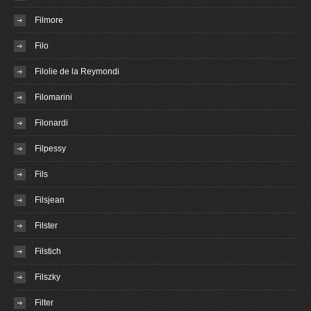
Filmore
Filo
Filolie de la Reymondi
Filomarini
Filonardi
Filpessy
Fils
Filsjean
Filster
Filstich
Filszky
Filter