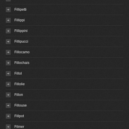
Fillipetti
Fillippi
Fillippini
Fillipucci
Fillocamo
Fillochais
Fillol
Fillolie
Fillon
Fillouse
Fillpot
Filmer