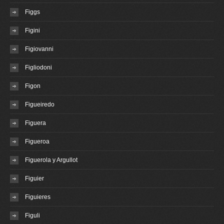
Figgs
Figini
Figiovanni
Figliodoni
Figon
Figueiredo
Figuera
Figueroa
Figuerola y Argullot
Figuier
Figuieres
Figuli