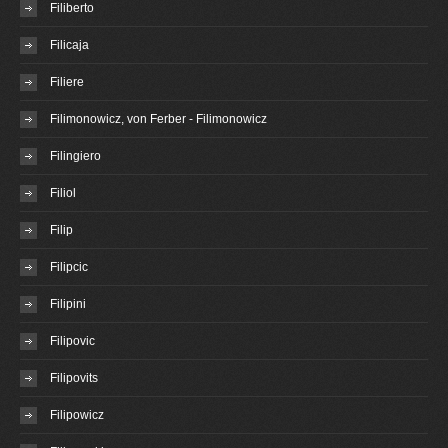
Filiberto
Filicaja
Filiere
Filimonowicz, von Ferber - Filimonowicz
Filingiero
Filiol
Filip
Filipcic
Filipini
Filipovic
Filipovits
Filipowicz