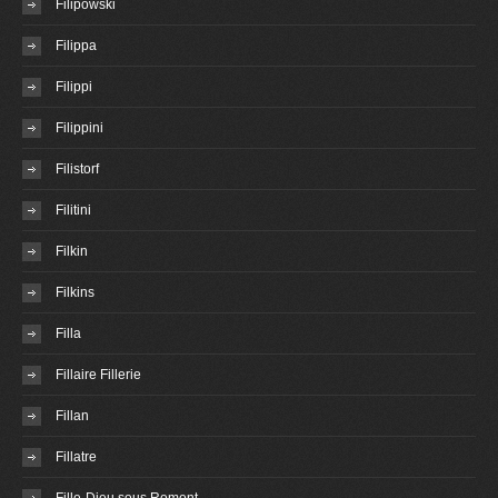
Filipowski
Filippa
Filippi
Filippini
Filistorf
Filitini
Filkin
Filkins
Filla
Fillaire Fillerie
Fillan
Fillatre