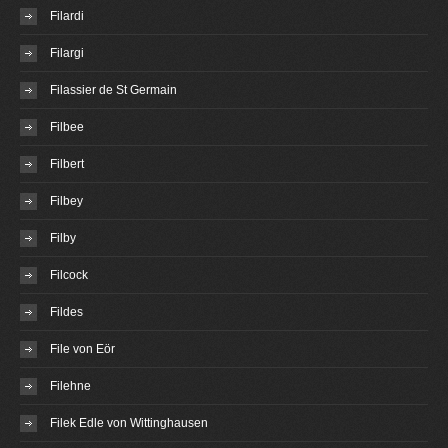
Filardi
Filargi
Filassier de St Germain
Filbee
Filbert
Filbey
Filby
Filcock
Fildes
File von Eör
Filehne
Filek Edle von Wittinghausen