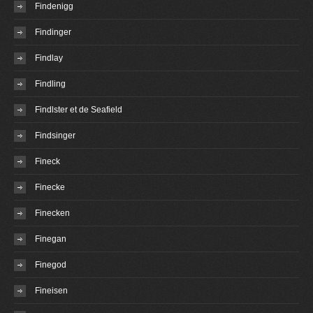
Findenigg
Findinger
Findlay
Findling
Findlster et de Seafield
Findsinger
Fineck
Finecke
Finecken
Finegan
Finegod
Fineisen