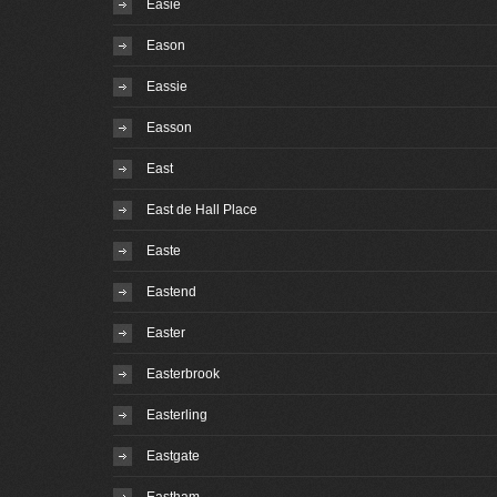
Easie
Eason
Eassie
Easson
East
East de Hall Place
Easte
Eastend
Easter
Easterbrook
Easterling
Eastgate