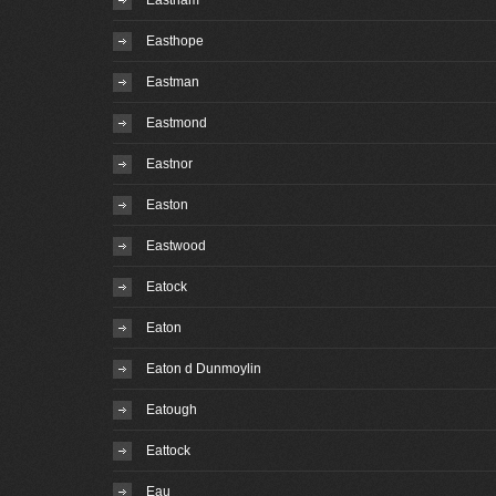
Eastham
Easthope
Eastman
Eastmond
Eastnor
Easton
Eastwood
Eatock
Eaton
Eaton d Dunmoylin
Eatough
Eattock
Eau