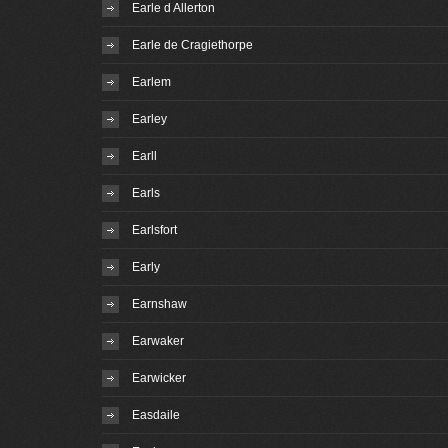
Earle d Allerton
Earle de Cragiethorpe
Earlem
Earley
Earll
Earls
Earlsfort
Early
Earnshaw
Earwaker
Earwicker
Easdaile