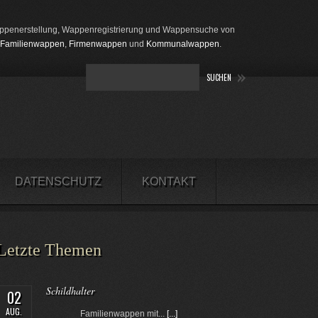
penerstellung, Wappenregistrierung und Wappensuche von
Familienwappen
,
Firmenwappen
und
Kommunalwappen
.
DATENSCHUTZ
KONTAKT
Letzte Themen
Schildhalter
02
AUG.
Familienwappen mit...
[...]