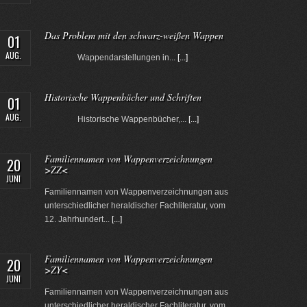
Das Problem mit den schwarz-weißen Wappen
01
AUG.
Wappendarstellungen in...
[...]
Historische Wappenbücher und Schriften
01
AUG.
Historische Wappenbücher,...
[...]
Familiennamen von Wappenverzeichnungen
20
>ZZ<
JUNI
Familiennamen von Wappenverzeichnungen aus
unterschiedlicher heraldischer Fachliteratur, vom
12. Jahrhundert...
[...]
Familiennamen von Wappenverzeichnungen
20
>ZY<
JUNI
Familiennamen von Wappenverzeichnungen aus
unterschiedlicher heraldischer Fachliteratur, vom