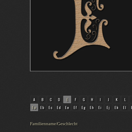
A
B
C
D
E
F
G
H
I
J
K
L
Ea
Eb
Ec
Ed
Ee
Ef
Eg
Eh
Ei
Ej
Ek
El
Familienname/Geschlecht