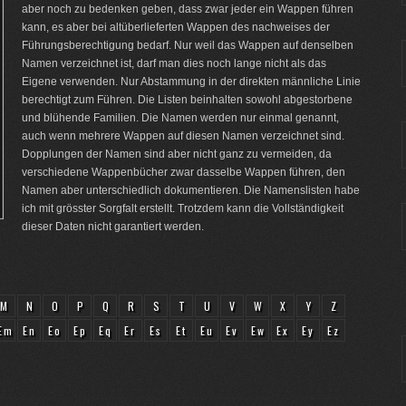
aber noch zu bedenken geben, dass zwar jeder ein Wappen führen
kann, es aber bei altüberlieferten Wappen des nachweises der
Führungsberechtigung bedarf. Nur weil das Wappen auf denselben
Namen verzeichnet ist, darf man dies noch lange nicht als das
Eigene verwenden. Nur Abstammung in der direkten männliche Linie
berechtigt zum Führen. Die Listen beinhalten sowohl abgestorbene
und blühende Familien. Die Namen werden nur einmal genannt,
auch wenn mehrere Wappen auf diesen Namen verzeichnet sind.
Dopplungen der Namen sind aber nicht ganz zu vermeiden, da
verschiedene Wappenbücher zwar dasselbe Wappen führen, den
Namen aber unterschiedlich dokumentieren. Die Namenslisten habe
ich mit grösster Sorgfalt erstellt. Trotzdem kann die Vollständigkeit
dieser Daten nicht garantiert werden.
M
N
O
P
Q
R
S
T
U
V
W
X
Y
Z
Em
En
Eo
Ep
Eq
Er
Es
Et
Eu
Ev
Ew
Ex
Ey
Ez