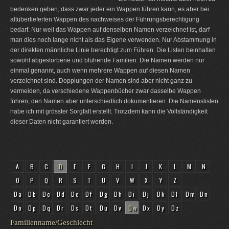
bedenken geben, dass zwar jeder ein Wappen führen kann, es aber bei
altüberlieferten Wappen des nachweises der Führungsberechtigung
bedarf. Nur weil das Wappen auf denselben Namen verzeichnet ist, darf
man dies noch lange nicht als das Eigene verwenden. Nur Abstammung in
der direkten männliche Linie berechtigt zum Führen. Die Listen beinhalten
sowohl abgestorbene und blühende Familien. Die Namen werden nur
einmal genannt, auch wenn mehrere Wappen auf diesen Namen
verzeichnet sind. Dopplungen der Namen sind aber nicht ganz zu
vermeiden, da verschiedene Wappenbücher zwar dasselbe Wappen
führen, den Namen aber unterschiedlich dokumentieren. Die Namenslisten
habe ich mit grösster Sorgfalt erstellt. Trotzdem kann die Vollständigkeit
dieser Daten nicht garantiert werden.
A
B
C
D
E
F
G
H
I
J
K
L
M
N
O
P
Q
R
S
T
U
V
W
X
Y
Z
Da
Db
Dc
Dd
De
Df
Dg
Dh
Di
Dj
Dk
Dl
Dm
Dn
Do
Dp
Dq
Dr
Ds
Dt
Du
Dv
Dw
Dx
Dy
Dz
Familienname/Geschlecht