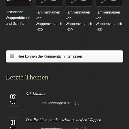
Historische
Familiennamen
Familiennamen
Familiennamen
Wappenbücher
von
von
von
und Schriften
Wappenverzeichnungen
Wappenverzeichnungen
Wappenverzeichnun
>ZX<
>ZY<
>ZZ<
Hier können Sie Kommentar hinterlassen
Letzte Themen
Schildhalter
02
AUG.
Familienwappen mit...
[...]
Das Problem mit den schwarz-weißen Wappen
01
AUG.