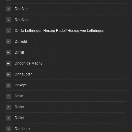
Drießen
Drießlein
Drif la Lothringen Herzog Rudolf Herzog von Lothringen
Driffield
Driffill
Drigon de Magny
Drihaupter
Drikopf
Drille
Driller
Drillet
Drimborn