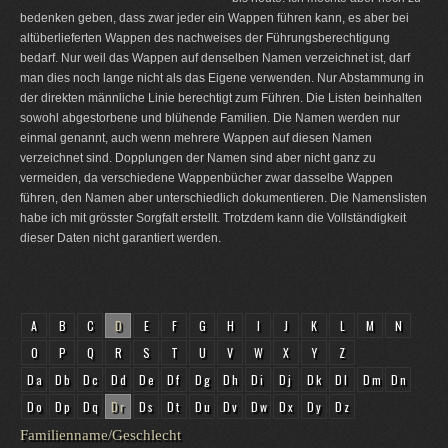
bedenken geben, dass zwar jeder ein Wappen führen kann, es aber bei
altüberlieferten Wappen des nachweises der Führungsberechtigung
bedarf. Nur weil das Wappen auf denselben Namen verzeichnet ist, darf
man dies noch lange nicht als das Eigene verwenden. Nur Abstammung in
der direkten männliche Linie berechtigt zum Führen. Die Listen beinhalten
sowohl abgestorbene und blühende Familien. Die Namen werden nur
einmal genannt, auch wenn mehrere Wappen auf diesen Namen
verzeichnet sind. Dopplungen der Namen sind aber nicht ganz zu
vermeiden, da verschiedene Wappenbücher zwar dasselbe Wappen
führen, den Namen aber unterschiedlich dokumentieren. Die Namenslisten
habe ich mit grösster Sorgfalt erstellt. Trotzdem kann die Vollständigkeit
dieser Daten nicht garantiert werden.
A
B
C
D
E
F
G
H
I
J
K
L
M
N
O
P
Q
R
S
T
U
V
W
X
Y
Z
Da
Db
Dc
Dd
De
Df
Dg
Dh
Di
Dj
Dk
Dl
Dm
Dn
Do
Dp
Dq
Dr
Ds
Dt
Du
Dv
Dw
Dx
Dy
Dz
Familienname/Geschlecht