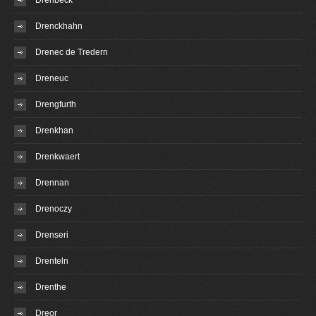
Drenbeck
Drenckhahn
Drenec de Tredern
Dreneuc
Drengfurth
Drenkhan
Drenkwaert
Drennan
Drenoczy
Drenseri
Drenteln
Drenthe
Dreor