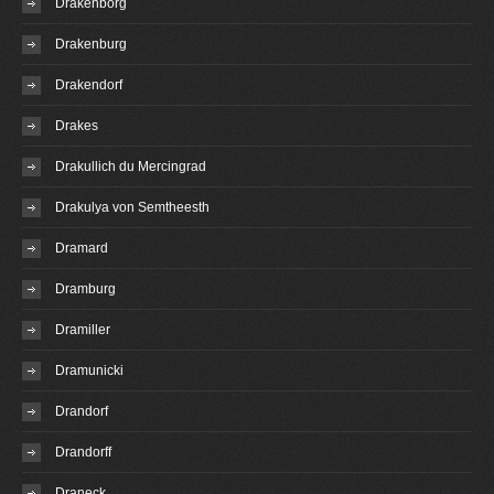
Drakenborg
Drakenburg
Drakendorf
Drakes
Drakullich du Mercingrad
Drakulya von Semtheesth
Dramard
Dramburg
Dramiller
Dramunicki
Drandorf
Drandorff
Draneck