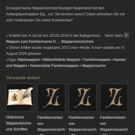
Es liegen keine Wappenverzeichnungen beginnend mit den
Anfangsbuchstaben Dg... vor. Sie kennen eines? Dann schreiben Sie mir
oder hinterlassen Sie einen Kommentar!“
» Erstellt von: A.Jacob am: 20.06.2018 in der Kategorie(n):
Nach oben
Wappen zum Familienname D…
,
Wappenverzeichnis
» Dieser Artikel wurde insgesamt: 2072 mal • Heute: 4 mal • zuletzt am: 6.
August 2026 gelesen.
»Tags:
Adelswappen
•
Altüberlieferte Wappen
•
Familienwappen
•
Namen
und Wappen
•
Namensliste Familienwappen
•
Wappensuche
Verwandte Artikel:
Historische
Familiennamen
Familiennamen
Familiennamen
Wappenbücher
von
von
von
und Schriften
Wappenverzeichnungen
Wappenverzeichnungen
Wappenverzeichnun