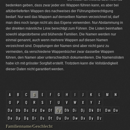
bedenken geben, dass zwar jeder ein Wappen führen kann, es aber bei
altüberlieferten Wappen des nachweises der Führungsberechtigung
bedarf. Nur weil das Wappen auf denselben Namen verzeichnet ist, darf
man dies noch lange nicht als das Eigene verwenden. Nur Abstammung in
der direkten männliche Linie berechtigt zum Führen. Die Listen beinhalten
sowohl abgestorbene und blühende Familien. Die Namen werden nur
einmal genannt, auch wenn mehrere Wappen auf diesen Namen
verzeichnet sind. Dopplungen der Namen sind aber nicht ganz zu
vermeiden, da verschiedene Wappenbücher zwar dasselbe Wappen
führen, den Namen aber unterschiedlich dokumentieren. Die Namenslisten
habe ich mit grösster Sorgfalt erstellt. Trotzdem kann die Vollständigkeit
dieser Daten nicht garantiert werden.
A
B
C
D
E
F
G
H
I
J
K
L
M
N
O
P
Q
R
S
T
U
V
W
X
Y
Z
Da
Db
Dc
Dd
De
Df
Dg
Dh
Di
Dj
Dk
Dl
Dm
Dn
Do
Dp
Dq
Dr
Ds
Dt
Du
Dv
Dw
Dx
Dy
Dz
Familienname/Geschlecht