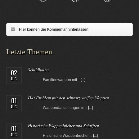
>ZX<
>ZY<
>ZZ<
Hier können Sie Kommentar hinterlassen
Letzte Themen
Schildhalter
02
AUG.
Familienwappen mit...
[...]
Das Problem mit den schwarz-weißen Wappen
01
AUG.
Wappendarstellungen in...
[...]
Historische Wappenbücher und Schriften
01
AUG.
Historische Wappenbücher,...
[...]