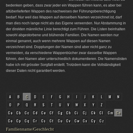
bedenken geben, dass zwar jeder ein Wappen führen kann, es aber bei
altüberlieferten Wappen des nachweises der Führungsberechtigung
bedarf. Nur weil das Wappen auf denselben Namen verzeichnet ist, darf
man dies noch lange nicht als das Eigene verwenden. Nur Abstammung in
der direkten männliche Linie berechtigt zum Führen. Die Listen beinhalten
sowohl abgestorbene und blühende Familien. Die Namen werden nur
einmal genannt, auch wenn mehrere Wappen auf diesen Namen
verzeichnet sind. Dopplungen der Namen sind aber nicht ganz zu
vermeiden, da verschiedene Wappenbücher zwar dasselbe Wappen
führen, den Namen aber unterschiedlich dokumentieren. Die Namenslisten
habe ich mit grösster Sorgfalt erstellt. Trotzdem kann die Vollständigkeit
dieser Daten nicht garantiert werden.
A
B
C
D
E
F
G
H
I
J
K
L
M
N
O
P
Q
R
S
T
U
V
W
X
Y
Z
Ca
Cb
Cc
Cd
Ce
Cf
Cg
Ch
Ci
Cj
Ck
Cl
Cm
Cn
Co
Cp
Cq
Cr
Cs
Ct
Cu
Cv
Cw
Cx
Cy
Cz
Familienname/Geschlecht