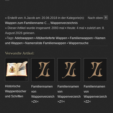
» Erstellt von: A.Jacob am: 20.06.2018 in der Kategorie(n):
Nach oben
Wappen zum Familienname C...
,
Wappenverzeichnis
» Dieser Artikel wurde insgesamt: 2093 mal • Heute: 4 mal • zuletzt am: 8.
August 2026 gelesen.
»Tags:
Adelswappen
•
Altüberlieferte Wappen
•
Familienwappen
•
Namen
und Wappen
•
Namensliste Familienwappen
•
Wappensuche
Verwandte Artikel:
Historische
Familiennamen
Familiennamen
Familiennamen
Wappenbücher
von
von
von
und Schriften
Wappenverzeichnungen
Wappenverzeichnungen
Wappenverzeichnun
>ZX<
>ZY<
>ZZ<