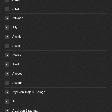
Attwill
Attwood
Atty
Atwater
Atwell
Atwick
Atwill
Atwood
Atworth
Atyfi von Traja u. Balogh
Atz
Atzel von Szathmar