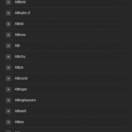
Attfield
Atthalin d'
Atthill
Atthow
Atti
Attichy
Attick
Atticonti
Attinger
Attinghausen
Attiwell
Attlee