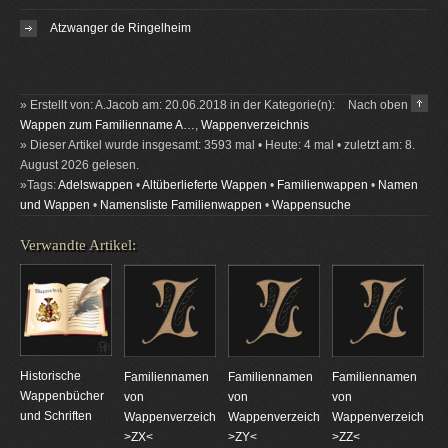
Atzwanger de Ringelheim
» Erstellt von: A.Jacob am: 20.06.2018 in der Kategorie(n):
Nach oben
Wappen zum Familienname A…
,
Wappenverzeichnis
» Dieser Artikel wurde insgesamt: 3593 mal • Heute: 4 mal • zuletzt am: 8.
August 2026 gelesen.
»Tags:
Adelswappen
•
Altüberlieferte Wappen
•
Familienwappen
•
Namen
und Wappen
•
Namensliste Familienwappen
•
Wappensuche
Verwandte Artikel:
Historische
Familiennamen
Familiennamen
Familiennamen
Wappenbücher
von
von
von
und Schriften
Wappenverzeichnungen
Wappenverzeichnungen
Wappenverzeichnun
>ZX<
>ZY<
>ZZ<