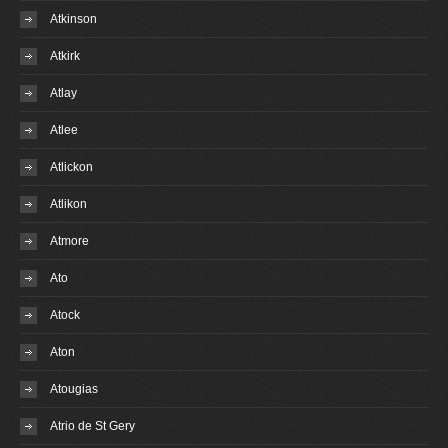
Atkinson
Atkirk
Atlay
Atlee
Atlickon
Atlikon
Atmore
Ato
Atock
Aton
Atougias
Atrio de St Gery