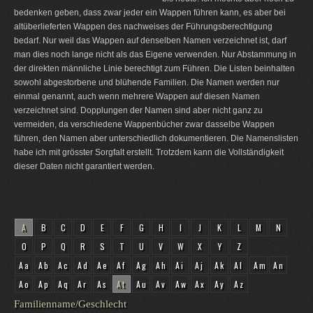
bedenken geben, dass zwar jeder ein Wappen führen kann, es aber bei
altüberlieferten Wappen des nachweises der Führungsberechtigung
bedarf. Nur weil das Wappen auf denselben Namen verzeichnet ist, darf
man dies noch lange nicht als das Eigene verwenden. Nur Abstammung in
der direkten männliche Linie berechtigt zum Führen. Die Listen beinhalten
sowohl abgestorbene und blühende Familien. Die Namen werden nur
einmal genannt, auch wenn mehrere Wappen auf diesen Namen
verzeichnet sind. Dopplungen der Namen sind aber nicht ganz zu
vermeiden, da verschiedene Wappenbücher zwar dasselbe Wappen
führen, den Namen aber unterschiedlich dokumentieren. Die Namenslisten
habe ich mit grösster Sorgfalt erstellt. Trotzdem kann die Vollständigkeit
dieser Daten nicht garantiert werden.
A
B
C
D
E
F
G
H
I
J
K
L
M
N
O
P
Q
R
S
T
U
V
W
X
Y
Z
Aa
Ab
Ac
Ad
Ae
Af
Ag
Ah
Ai
Aj
Ak
Al
Am
An
Ao
Ap
Aq
Ar
As
At
Au
Av
Aw
Ax
Ay
Az
Familienname/Geschlecht