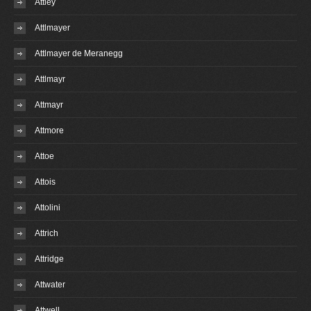
Attley
Attlmayer
Attlmayer de Meranegg
Attlmayr
Attmayr
Attmore
Attoe
Attois
Attolini
Attrich
Attridge
Attwater
Attwell