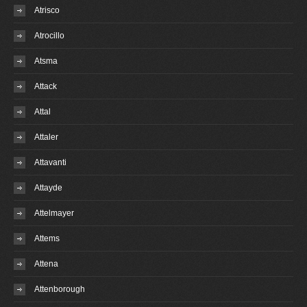
Atrisco
Atrocillo
Atsma
Attack
Attal
Attaler
Attavanti
Attayde
Attelmayer
Attems
Attena
Attenborough