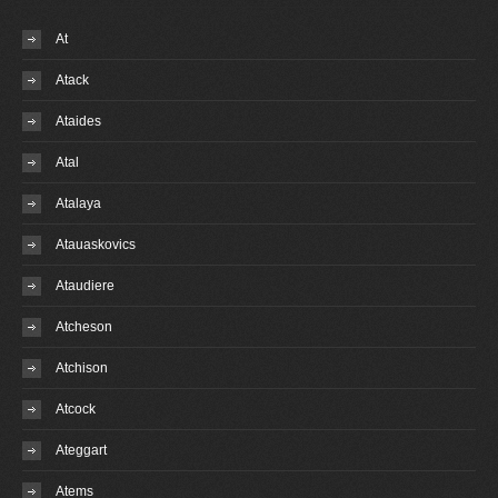
At
Atack
Ataides
Atal
Atalaya
Atauaskovics
Ataudiere
Atcheson
Atchison
Atcock
Ateggart
Atems