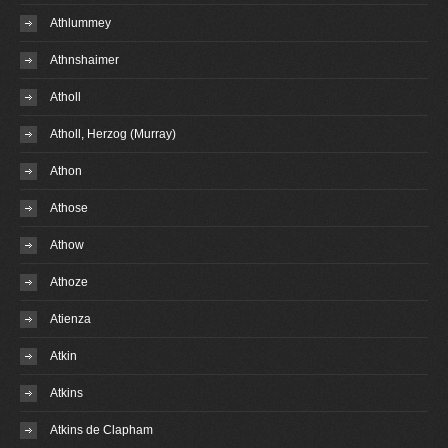
Athlummey
Athnshaimer
Atholl
Atholl, Herzog (Murray)
Athon
Athose
Athow
Athoze
Atienza
Atkin
Atkins
Atkins de Clapham