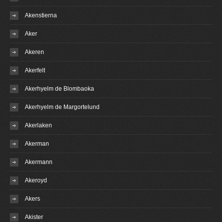
Akenstierna
Aker
Akeren
Akerfelt
Akerhyelm de Blombaoka
Akerhyelm de Margortelund
Akerlaken
Akerman
Akermann
Akeroyd
Akers
Akister