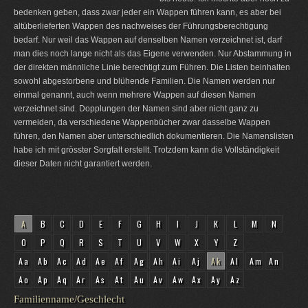
bedenken geben, dass zwar jeder ein Wappen führen kann, es aber bei
altüberlieferten Wappen des nachweises der Führungsberechtigung
bedarf. Nur weil das Wappen auf denselben Namen verzeichnet ist, darf
man dies noch lange nicht als das Eigene verwenden. Nur Abstammung in
der direkten männliche Linie berechtigt zum Führen. Die Listen beinhalten
sowohl abgestorbene und blühende Familien. Die Namen werden nur
einmal genannt, auch wenn mehrere Wappen auf diesen Namen
verzeichnet sind. Dopplungen der Namen sind aber nicht ganz zu
vermeiden, da verschiedene Wappenbücher zwar dasselbe Wappen
führen, den Namen aber unterschiedlich dokumentieren. Die Namenslisten
habe ich mit grösster Sorgfalt erstellt. Trotzdem kann die Vollständigkeit
dieser Daten nicht garantiert werden.
A
B
C
D
E
F
G
H
I
J
K
L
M
N
O
P
Q
R
S
T
U
V
W
X
Y
Z
Aa
Ab
Ac
Ad
Ae
Af
Ag
Ah
Ai
Aj
Ak
Al
Am
An
Ao
Ap
Aq
Ar
As
At
Au
Av
Aw
Ax
Ay
Az
Familienname/Geschlecht