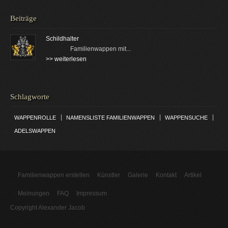
Beiträge
Schildhalter
Familienwappen mit...
>> weiterlesen
Schlagworte
|
|
|
WAPPENROLLE
NAMENSLISTE FAMILIENWAPPEN
WAPPENSUCHE
ADELSWAPPEN
Familienwappen erstellen
Künstler
Galerie
Kontakt
Artikel
Meinungen
FAQ
Impressum
Copyright Alexander Jacob