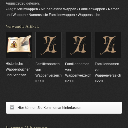
August 2026 gelesen.
»Tags:
Adelswappen
•
Altüberlieferte Wappen
•
Familienwappen
•
Namen
und Wappen
•
Namensliste Familienwappen
•
Wappensuche
Verwandte Artikel:
Historische
Familiennamen
Familiennamen
Familiennamen
Wappenbücher
von
von
von
und Schriften
Wappenverzeichnungen
Wappenverzeichnungen
Wappenverzeichnun
>ZX<
>ZY<
>ZZ<
Hier können Sie Kommentar hinterlassen