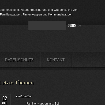
penerstellung, Wappenregistrierung und Wappensuche von
Familienwappen
,
Firmenwappen
und
Kommunalwappen
.
DATENSCHUTZ
KONTAKT
Letzte Themen
Schildhalter
02
AUG.
Familienwappen mit...
[...]