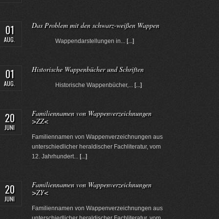
Das Problem mit den schwarz-weißen Wappen
01
AUG.
Wappendarstellungen in...
[...]
Historische Wappenbücher und Schriften
01
AUG.
Historische Wappenbücher,...
[...]
Familiennamen von Wappenverzeichnungen
20
>ZZ<
JUNI
Familiennamen von Wappenverzeichnungen aus
unterschiedlicher heraldischer Fachliteratur, vom
12. Jahrhundert...
[...]
Familiennamen von Wappenverzeichnungen
20
>ZY<
JUNI
Familiennamen von Wappenverzeichnungen aus
unterschiedlicher heraldischer Fachliteratur, vom