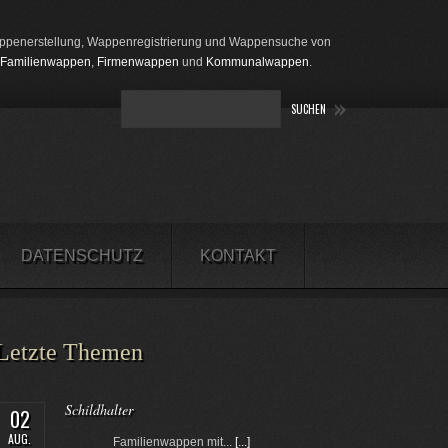
penerstellung, Wappenregistrierung und Wappensuche von
Familienwappen
,
Firmenwappen
und
Kommunalwappen
.
DATENSCHUTZ
KONTAKT
Letzte Themen
Schildhalter
02
AUG.
Familienwappen mit...
[...]