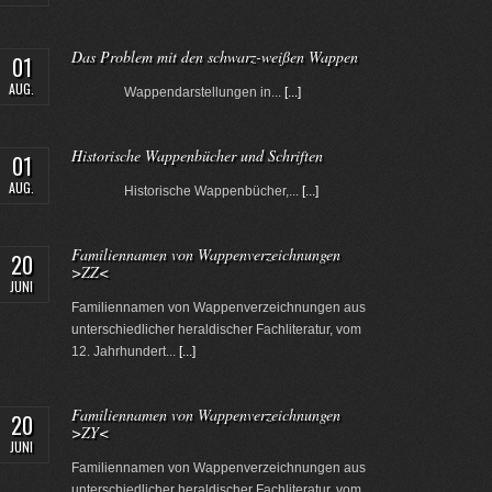
Das Problem mit den schwarz-weißen Wappen
01
AUG.
Wappendarstellungen in...
[...]
Historische Wappenbücher und Schriften
01
AUG.
Historische Wappenbücher,...
[...]
Familiennamen von Wappenverzeichnungen
20
>ZZ<
JUNI
Familiennamen von Wappenverzeichnungen aus
unterschiedlicher heraldischer Fachliteratur, vom
12. Jahrhundert...
[...]
Familiennamen von Wappenverzeichnungen
20
>ZY<
JUNI
Familiennamen von Wappenverzeichnungen aus
unterschiedlicher heraldischer Fachliteratur, vom