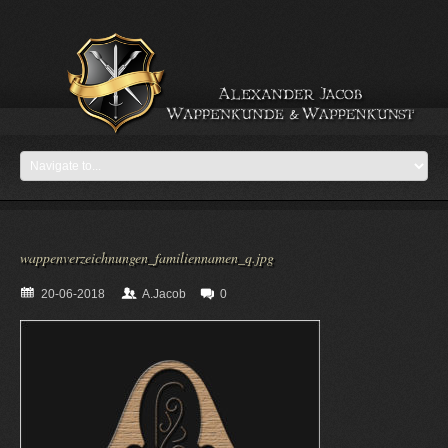
wappenverzeichnungen_familiennamen_q.jpg
20-06-2018
A.Jacob
0