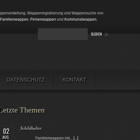
penerstellung, Wappenregistrierung und Wappensuche von
Familienwappen
,
Firmenwappen
und
Kommunalwappen
.
DATENSCHUTZ
KONTAKT
Letzte Themen
Schildhalter
02
AUG.
Familienwappen mit...
[...]