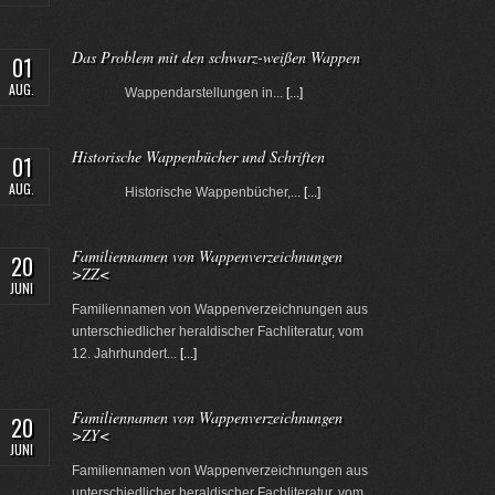
Das Problem mit den schwarz-weißen Wappen
01
AUG.
Wappendarstellungen in...
[...]
Historische Wappenbücher und Schriften
01
AUG.
Historische Wappenbücher,...
[...]
Familiennamen von Wappenverzeichnungen
20
>ZZ<
JUNI
Familiennamen von Wappenverzeichnungen aus
unterschiedlicher heraldischer Fachliteratur, vom
12. Jahrhundert...
[...]
Familiennamen von Wappenverzeichnungen
20
>ZY<
JUNI
Familiennamen von Wappenverzeichnungen aus
unterschiedlicher heraldischer Fachliteratur, vom