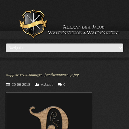
wappenverzeichnungen_familiennamen_p.jpg
20-06-2018
A.Jacob
0