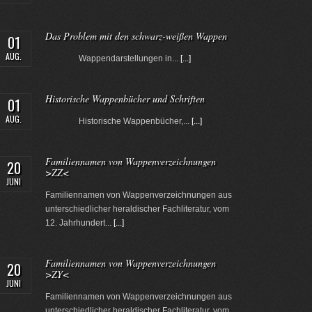
Das Problem mit den schwarz-weißen Wappen
01
AUG.
Wappendarstellungen in...
[...]
Historische Wappenbücher und Schriften
01
AUG.
Historische Wappenbücher,...
[...]
Familiennamen von Wappenverzeichnungen
20
>ZZ<
JUNI
Familiennamen von Wappenverzeichnungen aus
unterschiedlicher heraldischer Fachliteratur, vom
12. Jahrhundert...
[...]
Familiennamen von Wappenverzeichnungen
20
>ZY<
JUNI
Familiennamen von Wappenverzeichnungen aus
unterschiedlicher heraldischer Fachliteratur, vom