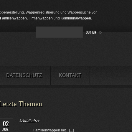
penerstellung, Wappenregistrierung und Wappensuche von
Familienwappen
,
Firmenwappen
und
Kommunalwappen
.
DATENSCHUTZ
KONTAKT
Letzte Themen
Schildhalter
02
AUG.
Familienwappen mit...
[...]