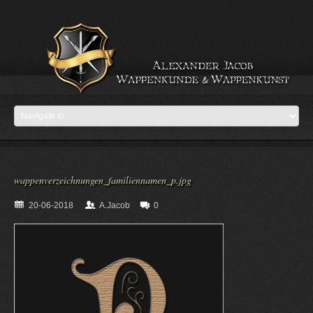
wappenverzeichnungen_familiennamen_p.jpg
20-06-2018
A.Jacob
0