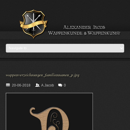
wappenverzeichnungen_familiennamen_p.jpg
20-06-2018
A.Jacob
0