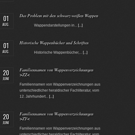
Das Problem mit den schwarz-weißen Wappen
01
AUG.
Wappendarstellungen in...
[...]
Historische Wappenbücher und Schriften
01
AUG.
Historische Wappenbücher,...
[...]
Familiennamen von Wappenverzeichnungen
20
>ZZ<
JUNI
Familiennamen von Wappenverzeichnungen aus
unterschiedlicher heraldischer Fachliteratur, vom
12. Jahrhundert...
[...]
Familiennamen von Wappenverzeichnungen
20
>ZY<
JUNI
Familiennamen von Wappenverzeichnungen aus
unterschiedlicher heraldischer Fachliteratur, vom