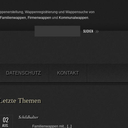
penerstellung, Wappenregistrierung und Wappensuche von
Familienwappen
,
Firmenwappen
und
Kommunalwappen
.
DATENSCHUTZ
KONTAKT
Letzte Themen
Schildhalter
02
AUG.
Familienwappen mit...
[...]