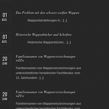
Das Problem mit den schwarz-weißen Wappen
01
AUG.
Wappendarstellungen in...
[...]
Historische Wappenbücher und Schriften
01
AUG.
Historische Wappenbücher,...
[...]
Familiennamen von Wappenverzeichnungen
20
>ZZ<
JUNI
Familiennamen von Wappenverzeichnungen aus
unterschiedlicher heraldischer Fachliteratur, vom
12. Jahrhundert...
[...]
Familiennamen von Wappenverzeichnungen
20
>ZY<
JUNI
Familiennamen von Wappenverzeichnungen aus
unterschiedlicher heraldischer Fachliteratur, vom