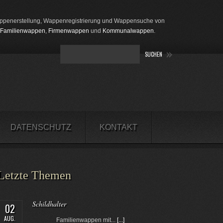
penerstellung, Wappenregistrierung und Wappensuche von
Familienwappen
,
Firmenwappen
und
Kommunalwappen
.
DATENSCHUTZ
KONTAKT
Letzte Themen
Schildhalter
02
AUG.
Familienwappen mit...
[...]