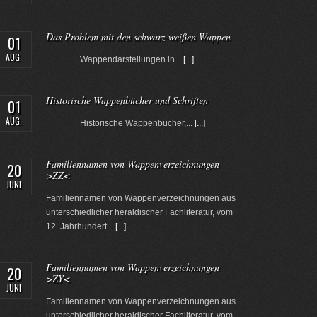
Das Problem mit den schwarz-weißen Wappen
01
AUG.
Wappendarstellungen in...
[...]
Historische Wappenbücher und Schriften
01
AUG.
Historische Wappenbücher,...
[...]
Familiennamen von Wappenverzeichnungen
20
>ZZ<
JUNI
Familiennamen von Wappenverzeichnungen aus
unterschiedlicher heraldischer Fachliteratur, vom
12. Jahrhundert...
[...]
Familiennamen von Wappenverzeichnungen
20
>ZY<
JUNI
Familiennamen von Wappenverzeichnungen aus
unterschiedlicher heraldischer Fachliteratur, vom