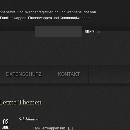
penerstellung, Wappenregistrierung und Wappensuche von
Familienwappen
,
Firmenwappen
und
Kommunalwappen
.
DATENSCHUTZ
KONTAKT
Letzte Themen
Schildhalter
02
AUG.
Familienwappen mit...
[...]