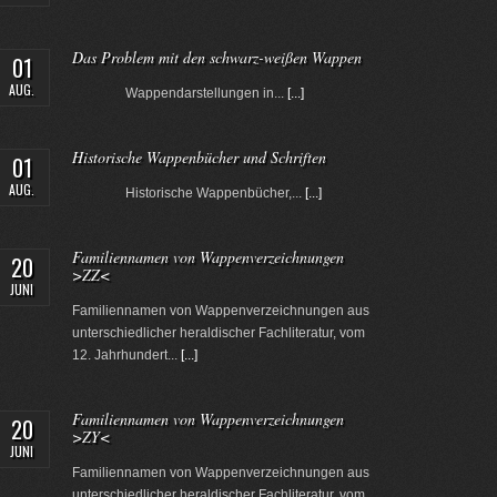
Das Problem mit den schwarz-weißen Wappen
01
AUG.
Wappendarstellungen in...
[...]
Historische Wappenbücher und Schriften
01
AUG.
Historische Wappenbücher,...
[...]
Familiennamen von Wappenverzeichnungen
20
>ZZ<
JUNI
Familiennamen von Wappenverzeichnungen aus
unterschiedlicher heraldischer Fachliteratur, vom
12. Jahrhundert...
[...]
Familiennamen von Wappenverzeichnungen
20
>ZY<
JUNI
Familiennamen von Wappenverzeichnungen aus
unterschiedlicher heraldischer Fachliteratur, vom