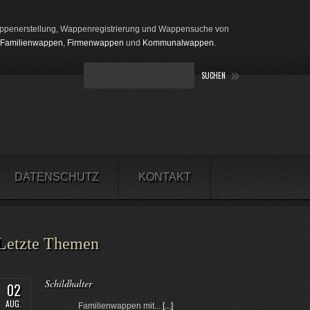
penerstellung, Wappenregistrierung und Wappensuche von
Familienwappen
,
Firmenwappen
und
Kommunalwappen
.
DATENSCHUTZ
KONTAKT
Letzte Themen
Schildhalter
02
AUG.
Familienwappen mit...
[...]