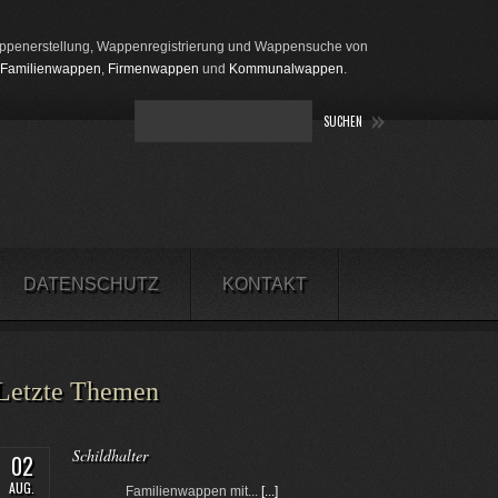
penerstellung, Wappenregistrierung und Wappensuche von
Familienwappen
,
Firmenwappen
und
Kommunalwappen
.
DATENSCHUTZ
KONTAKT
Letzte Themen
Schildhalter
02
AUG.
Familienwappen mit...
[...]