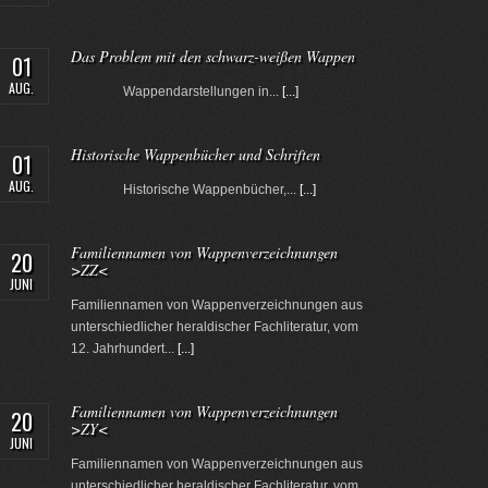
Das Problem mit den schwarz-weißen Wappen
01
AUG.
Wappendarstellungen in...
[...]
Historische Wappenbücher und Schriften
01
AUG.
Historische Wappenbücher,...
[...]
Familiennamen von Wappenverzeichnungen
20
>ZZ<
JUNI
Familiennamen von Wappenverzeichnungen aus
unterschiedlicher heraldischer Fachliteratur, vom
12. Jahrhundert...
[...]
Familiennamen von Wappenverzeichnungen
20
>ZY<
JUNI
Familiennamen von Wappenverzeichnungen aus
unterschiedlicher heraldischer Fachliteratur, vom