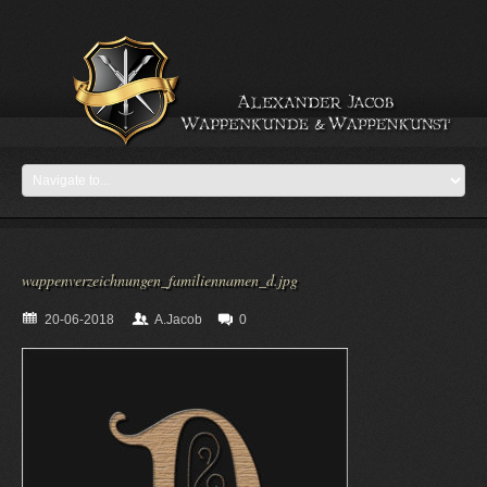
wappenverzeichnungen_familiennamen_d.jpg
20-06-2018
A.Jacob
0